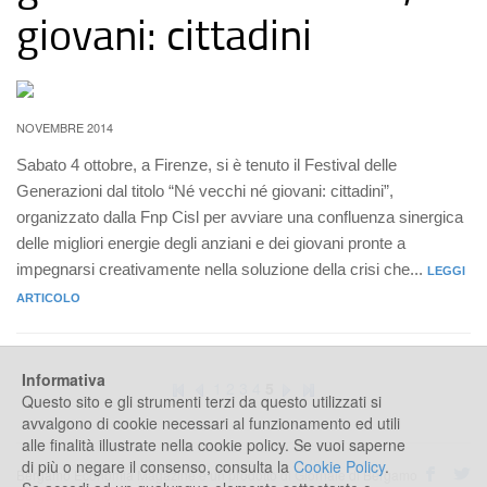
giovani: cittadini
NOVEMBRE 2014
Sabato 4 ottobre, a Firenze, si è tenuto il Festival delle
Generazioni dal titolo “Né vecchi né giovani: cittadini”,
organizzato dalla Fnp Cisl per avviare una confluenza sinergica
delle migliori energie degli anziani e dei giovani pronte a
impegnarsi creativamente nella soluzione della crisi che...
LEGGI
ARTICOLO
Informativa
1
2
3
4
5
Questo sito e gli strumenti terzi da questo utilizzati si
avvalgono di cookie necessari al funzionamento ed utili
alle finalità illustrate nella cookie policy. Se vuoi saperne
di più o negare il consenso, consulta la
Cookie Policy
.
Bergamo Economia Magazine è un prodotto di Giornale di Bergamo