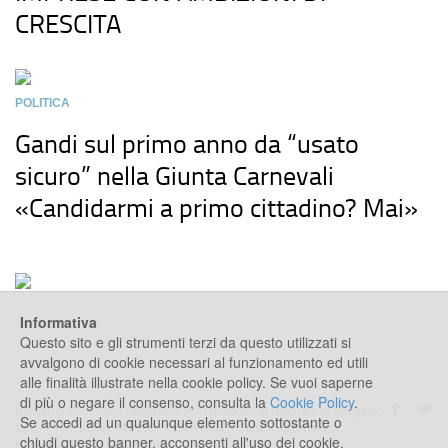
CRESCITA
POLITICA
Gandi sul primo anno da “usato
sicuro” nella Giunta Carnevali
«Candidarmi a primo cittadino? Mai»
Informativa
Questo sito e gli strumenti terzi da questo utilizzati si
avvalgono di cookie necessari al funzionamento ed utili
alle finalità illustrate nella cookie policy. Se vuoi saperne
di più o negare il consenso, consulta la
Cookie Policy
.
Bergamo Economia Magazine è un prodotto di Giornale di Bergamo
Se accedi ad un qualunque elemento sottostante o
s.r.l. - P.IVA: 02552140168 - COPYRIGHT ©2017 Giornale di
chiudi questo banner, acconsenti all'uso dei cookie.
Bergamo s.r.l -
Cookie Policy