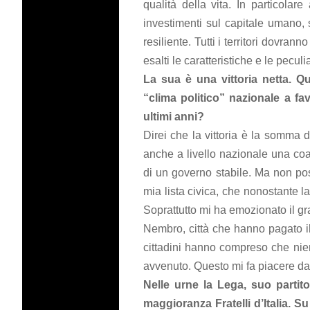
qualità della vita. In particolare 
investimenti sul capitale umano,
resiliente. Tutti i territori dovra
esalti le caratteristiche e le peculi
La sua è una vittoria netta. Qua
“clima politico” nazionale a fav
ultimi anni?
Direi che la vittoria è la somma d
anche a livello nazionale una coa
di un governo stabile. Ma non po
mia lista civica, che nonostante la
Soprattutto mi ha emozionato il gr
Nembro, città che hanno pagato il
cittadini hanno compreso che nien
avvenuto. Questo mi fa piacere dal
Nelle urne la Lega, suo partit
maggioranza Fratelli d’Italia. Su