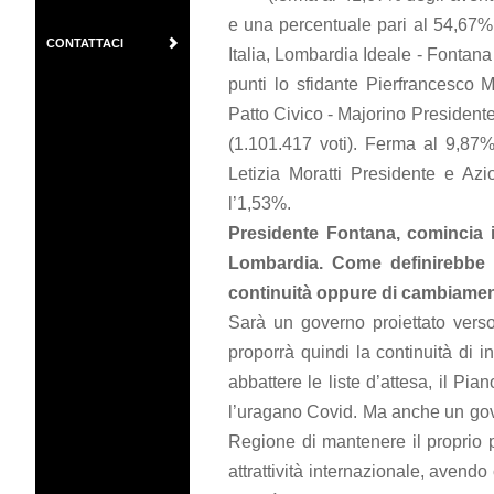
e una percentuale pari al 54,67% A
CONTATTACI
Italia, Lombardia Ideale - Fontan
punti lo sfidante Pierfrancesco 
Patto Civico - Majorino Presidente
(1.101.417 voti). Ferma al 9,87%
Letizia Moratti Presidente e Az
l’1,53%.
Presidente Fontana, comincia 
Lombardia. Come definirebbe 
continuità oppure di cambiame
Sarà un governo proiettato verso
proporrà quindi la continuità di i
abbattere le liste d’attesa, il Pi
l’uragano Covid. Ma anche un gov
Regione di mantenere il proprio 
attrattività internazionale, avend