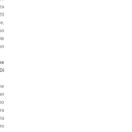
rza
 20
e,
nso
te
on
ne
Di
he
per
opo
ra
ia
oro