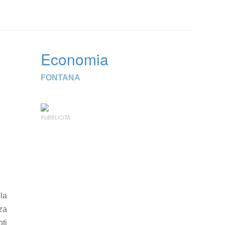
Economia
FONTANA
PUBBLICITA'
lla
za
oti