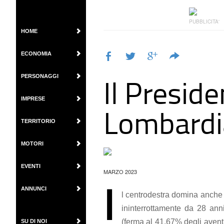
PUBBLICITA'
HOME
ECONOMIA
Il Preside
PERSONAGGI
IMPRESE
Lombardi
TERRITORIO
MOTORI
EVENTI
MARZO 2023
I
ANNUNCI
l centrodestra domina anche 
ininterrottamente da 28 anni
(ferma al 41,67% degli aventi 
SU DI NOI