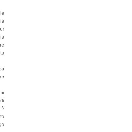
lle
ià
pur
ia
re
ta
ca
ne
mi
 di
 è
sto
ngo