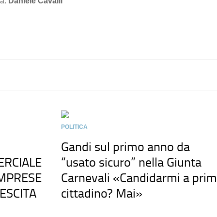
ra.
Daniele Cavalli
POLITICA
Gandi sul primo anno da
ERCIALE
“usato sicuro” nella Giunta
IMPRESE
Carnevali «Candidarmi a pri
ESCITA
cittadino? Mai»