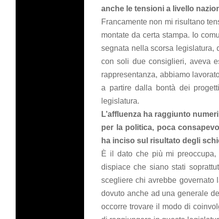
anche le tensioni a livello nazio
Francamente non mi risultano tensi
montate da certa stampa. Io comu
segnata nella scorsa legislatura, q
con soli due consiglieri, aveva 
rappresentanza, abbiamo lavorato
a partire dalla bontà dei proge
legislatura.
L’affluenza ha raggiunto numeri
per la politica, poca consapevo
ha inciso sul risultato degli sc
È il dato che più mi preoccupa, 
dispiace che siano stati soprattut
scegliere chi avrebbe governato l
dovuto anche ad una generale deleg
occorre trovare il modo di coinvol