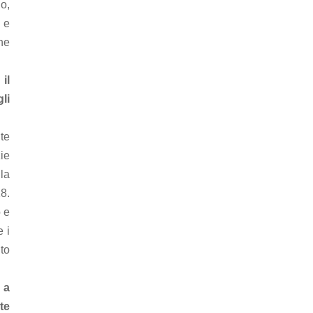
no,
 e
che
il
li
nte
zie
la
18.
o e
e i
to
 a
te