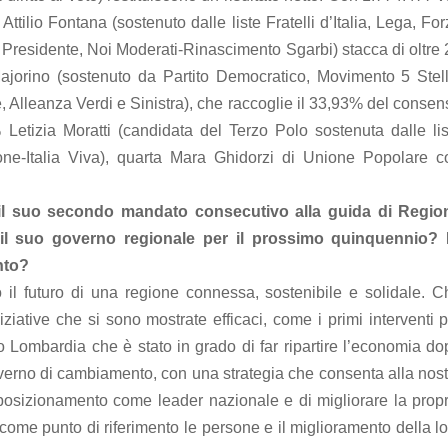
ttilio Fontana (sostenuto dalle liste Fratelli d’Italia, Lega, Fo
a Presidente, Noi Moderati-Rinascimento Sgarbi) stacca di oltre
Majorino (sostenuto da Partito Democratico, Movimento 5 Stell
, Alleanza Verdi e Sinistra), che raccoglie il 33,93% del conse
 Letizia Moratti (candidata del Terzo Polo sostenuta dalle lis
ione-Italia Viva), quarta Mara Ghidorzi di Unione Popolare c
il suo secondo mandato consecutivo alla guida di Regio
il suo governo regionale per il prossimo quinquennio? 
nto?
 il futuro di una regione connessa, sostenibile e solidale. C
niziative che si sono mostrate efficaci, come i primi interventi 
ano Lombardia che è stato in grado di far ripartire l’economia d
erno di cambiamento, con una strategia che consenta alla nost
posizionamento come leader nazionale e di migliorare la propr
o come punto di riferimento le persone e il miglioramento della l