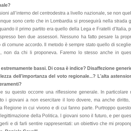
nale?
oni all’interno del centrodestra a livello nazionale, se non que
nque sono certo che in Lombardia si proseguirà nella strada g
uando il primo partito era quello della Lega e Fratelli d’Italia, 
espresso ben due assessori. Nessuno ha fatto pesare la propr
 di comune accordo. Il metodo è sempre stato quello di sceglie
tti, non da chi li proponeva. Faremo lo stesso anche in ques
 estremamente bassi. Di cosa è indice? Disaffezione generi
lezza dell’importanza del voto regionale...? L’alta astensio
hieramenti?
e su questo occorre una riflessione generale. In particolare 
to i giovani a non esercitare il loro dovere, ma anche diritto,
a Regione in cui vivono e di cui fanno parte. Purtroppo questo
ittimazione della Politica. I giovani sono il futuro, e per que
gerli e di farli sentire rappresentati: un obiettivo che mi propo