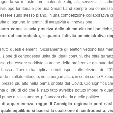
agendo su infrastrutture materiali e digitali, servizi al cittadi
 sviluppo territoriale per una Smart Land sempre più connessa
nno essere sullo stesso piano, in una competizione collaborativa 
arità di ognuno, in termini di attrattività e innovazione.
nto conta la scia positiva delle ultime elezioni politiche, 
ore del centrodestra, e quanto l’attività amministrativa deg
i tutti questi elementi. Sicuramente gli elettori vedono finalme
lizione di centrodestra unita da ideali comuni, che offre garan
sso che essere soddisfatto anche delle preferenze ottenute dal
 bassa affluenza ha triplicato i voti rispetto alle elezioni del 20
ande risultato ottenuto, nella bergamasca, in centri come Alzan
 prezzo più alto nella prima ondata del Covid. Ciò significa ch
te di più di ciò che è stato fatto avrebbe potuto impedire quan
 punto di vista umano, più ancora che da quello politico.
o di appartenenza, regge. Il Consiglio regionale però sarà
 quale equilibrio si baserà la coalizione di centrodestra, vis