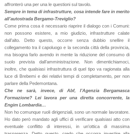
affronterò una per una le questioni sul tavolo.
Sempre in tema di infrastrutture, cosa intende fare in merito
all’autostrada Bergamo-Treviglio?
Come prima cosa è necessario riaprire il dialogo con i Comuni:
non possono esistere, a mio giudizio, infrastrutture calate
dall’alto. Detto questo, occorre senza dubbio snellire il
collegamento tra il capoluogo e la seconda città della provincia,
ma bisogna farlo avendo in mente la riduzione del consumo di
suolo prevista dall’amministrazione. Non dimentichiamoci,
inoltre, che qualsiasi infrastruttura di quel tipo va ragionata alla
luce di Brebemi e dei relativi tempi di completamento, per non
parlare della Pedemontana.
Che ne sarà, invece, di Abf, l’Agenzia Bergamasca
Formazione? Lei lavora per una diretta concorrente, la
Engim Lombardia…
Non ho comunque ruoli dirigenziali, sono un normale lavoratore.
Ho dato però mandato agli uffici di verificare qualsiasi atto con
eventuale conflitto di interessi, in un’ottica di massima
trasparenza. Detto questo, credo che occorra investire alla