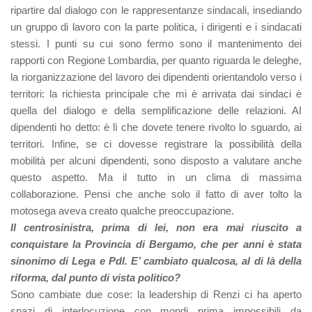
ripartire dal dialogo con le rappresentanze sindacali, insediando
un gruppo di lavoro con la parte politica, i dirigenti e i sindacati
stessi. I punti su cui sono fermo sono il mantenimento dei
rapporti con Regione Lombardia, per quanto riguarda le deleghe,
la riorganizzazione del lavoro dei dipendenti orientandolo verso i
territori: la richiesta principale che mi è arrivata dai sindaci è
quella del dialogo e della semplificazione delle relazioni. AI
dipendenti ho detto: è lì che dovete tenere rivolto lo sguardo, ai
territori. Infine, se ci dovesse registrare la possibilità della
mobilità per alcuni dipendenti, sono disposto a valutare anche
questo aspetto. Ma il tutto in un clima di massima
collaborazione. Pensi che anche solo il fatto di aver tolto la
motosega aveva creato qualche preoccupazione.
Il centrosinistra, prima di lei, non era mai riuscito a
conquistare la Provincia di Bergamo, che per anni è stata
sinonimo di Lega e Pdl. E’ cambiato qualcosa, al di là della
riforma, dal punto di vista politico?
Sono cambiate due cose: la leadership di Renzi ci ha aperto
spazi di interlocuzione con mondi prima impossibili da