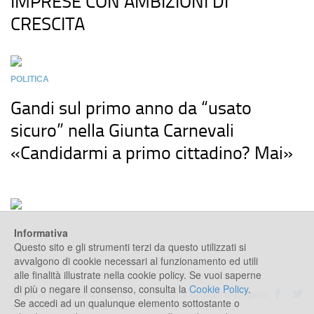
IMPRESE CON AMBIZIONI DI
CRESCITA
POLITICA
Gandi sul primo anno da “usato
sicuro” nella Giunta Carnevali
«Candidarmi a primo cittadino? Mai»
Informativa
Questo sito e gli strumenti terzi da questo utilizzati si
avvalgono di cookie necessari al funzionamento ed utili
alle finalità illustrate nella cookie policy. Se vuoi saperne
di più o negare il consenso, consulta la
Cookie Policy
.
Bergamo Economia Magazine è un prodotto di Giornale di Bergamo
Se accedi ad un qualunque elemento sottostante o
s.r.l. - P.IVA: 02552140168 - COPYRIGHT ©2017 Giornale di