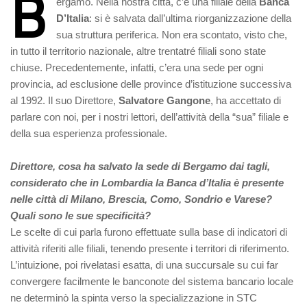
B
ergamo. Nella nostra città, c’è una filiale della
Banca
D’Italia
: si è salvata dall’ultima riorganizzazione della
sua struttura periferica. Non era scontato, visto che,
in tutto il territorio nazionale, altre trentatré filiali sono state
chiuse. Precedentemente, infatti, c’era una sede per ogni
provincia, ad esclusione delle province d’istituzione successiva
al 1992. Il suo Direttore,
Salvatore Gangone
, ha accettato di
parlare con noi, per i nostri lettori, dell’attività della “sua” filiale e
della sua esperienza professionale.
Direttore, cosa ha salvato la sede di Bergamo dai tagli,
considerato che in Lombardia la Banca d’Italia è presente
nelle città di Milano, Brescia, Como, Sondrio e Varese?
Quali sono le sue specificità?
Le scelte di cui parla furono effettuate sulla base di indicatori di
attività riferiti alle filiali, tenendo presente i territori di riferimento.
L’intuizione, poi rivelatasi esatta, di una succursale su cui far
convergere facilmente le banconote del sistema bancario locale
ne determinò la spinta verso la specializzazione in STC