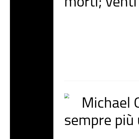
morti; vent
Michael O
sempre più 