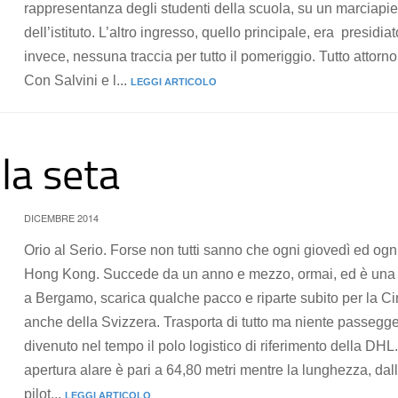
rappresentanza degli studenti della scuola, su un marciapie
dell’istituto. L’altro ingresso, quello principale, era presidi
invece, nessuna traccia per tutto il pomeriggio. Tutto attorn
Con Salvini e l...
LEGGI ARTICOLO
lla seta
DICEMBRE 2014
Orio al Serio. Forse non tutti sanno che ogni giovedì ed ogni
Hong Kong. Succede da un anno e mezzo, ormai, ed è una de
a Bergamo, scarica qualche pacco e riparte subito per la Cina
anche della Svizzera. Trasporta di tutto ma niente passeggeri
divenuto nel tempo il polo logistico di riferimento della DH
apertura alare è pari a 64,80 metri mentre la lunghezza, dall
pilot...
LEGGI ARTICOLO