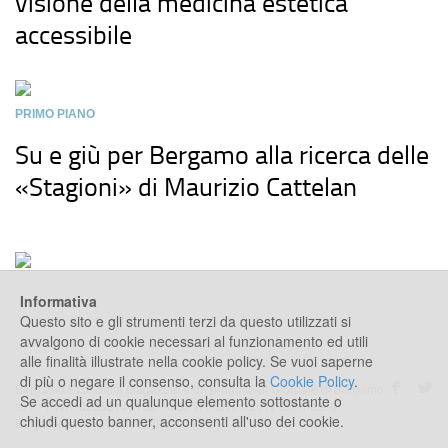
visione della medicina estetica
accessibile
PRIMO PIANO
Su e giù per Bergamo alla ricerca delle
«Stagioni» di Maurizio Cattelan
Informativa
Questo sito e gli strumenti terzi da questo utilizzati si
avvalgono di cookie necessari al funzionamento ed utili
alle finalità illustrate nella cookie policy. Se vuoi saperne
di più o negare il consenso, consulta la
Cookie Policy
.
Bergamo Economia Magazine è un prodotto di Giornale di Bergamo
Se accedi ad un qualunque elemento sottostante o
s.r.l. - P.IVA: 02552140168 - COPYRIGHT ©2017 Giornale di
chiudi questo banner, acconsenti all'uso dei cookie.
Bergamo s.r.l -
Cookie Policy