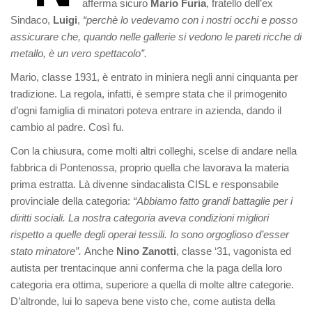
afferma sicuro
Mario Furia
, fratello dell’ex
Sindaco,
Luigi
,
“perchè lo vedevamo con i nostri occhi e posso
assicurare che, quando nelle gallerie si vedono le pareti ricche di
metallo, è un vero spettacolo”.
Mario, classe 1931, è entrato in miniera negli anni cinquanta per
tradizione. La regola, infatti, è sempre stata che il primogenito
d’ogni famiglia di minatori poteva entrare in azienda, dando il
cambio al padre. Così fu.
Con la chiusura, come molti altri colleghi, scelse di andare nella
fabbrica di Pontenossa, proprio quella che lavorava la materia
prima estratta. Là divenne sindacalista CISL e responsabile
provinciale della categoria:
“Abbiamo fatto grandi battaglie per i
diritti sociali.
La nostra categoria aveva condizioni migliori
rispetto a quelle degli operai tessili. Io sono orgoglioso d’esser
stato minatore”.
Anche
Nino Zanotti
, classe ‘31, vagonista ed
autista per trentacinque anni conferma che la paga della loro
categoria era ottima, superiore a quella di molte altre categorie.
D’altronde, lui lo sapeva bene visto che, come autista della