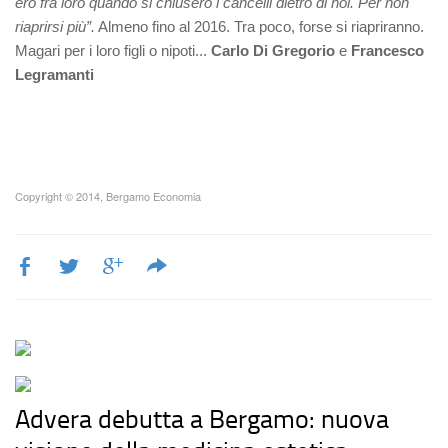
ero fra loro quando si chiusero i cancelli dietro di noi. Per non
riaprirsi più”.
Almeno fino al 2016. Tra poco, forse si riapriranno.
Magari per i loro figli o nipoti...
Carlo Di Gregorio
e
Francesco
Legramanti
Copyright © 2014, Bergamo Economia
Advera debutta a Bergamo: nuova