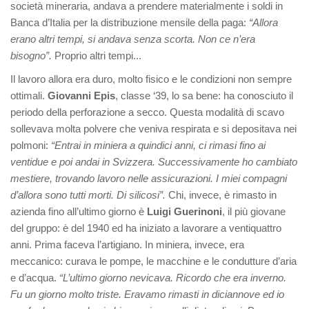
società mineraria, andava a prendere materialmente i soldi in
Banca d’Italia per la distribuzione mensile della paga:
“Allora
erano altri tempi, si andava senza scorta. Non ce n’era
bisogno”.
Proprio altri tempi...
Il lavoro allora era duro, molto fisico e le condizioni non sempre
ottimali.
Giovanni Epis
, classe ‘39, lo sa bene: ha conosciuto il
periodo della perforazione a secco. Questa modalità di scavo
sollevava molta polvere che veniva respirata e si depositava nei
polmoni:
“Entrai in miniera a quindici anni, ci rimasi fino ai
ventidue e poi andai in Svizzera. Successivamente ho cambiato
mestiere, trovando lavoro nelle assicurazioni. I miei compagni
d’allora sono tutti morti. Di silicosi”.
Chi, invece, è rimasto in
azienda fino all’ultimo giorno è
Luigi Guerinoni
, il più giovane
del gruppo: è del 1940 ed ha iniziato a lavorare a ventiquattro
anni. Prima faceva l’artigiano. In miniera, invece, era
meccanico: curava le pompe, le macchine e le condutture d’aria
e d’acqua.
“L’ultimo giorno nevicava. Ricordo che era inverno.
Fu un giorno molto triste. Eravamo rimasti in diciannove ed io