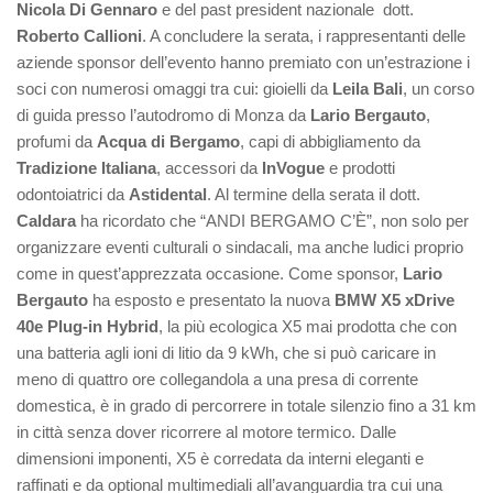
Nicola Di Gennaro
e del past president nazionale dott.
Roberto Callioni
. A concludere la serata, i rappresentanti delle
aziende sponsor dell’evento hanno premiato con un’estrazione i
soci con numerosi omaggi tra cui: gioielli da
Leila Bali
, un corso
di guida presso l’autodromo di Monza da
Lario Bergauto
,
profumi da
Acqua di Bergamo
, capi di abbigliamento da
Tradizione Italiana
, accessori da
InVogue
e prodotti
odontoiatrici da
Astidental
. Al termine della serata il dott.
Caldara
ha ricordato che “ANDI BERGAMO C’È”, non solo per
organizzare eventi culturali o sindacali, ma anche ludici proprio
come in quest’apprezzata occasione. Come sponsor,
Lario
Bergauto
ha esposto e presentato la nuova
BMW X5 xDrive
40e Plug-in Hybrid
, la più ecologica X5 mai prodotta che con
una batteria agli ioni di litio da 9 kWh, che si può caricare in
meno di quattro ore collegandola a una presa di corrente
domestica, è in grado di percorrere in totale silenzio fino a 31 km
in città senza dover ricorrere al motore termico. Dalle
dimensioni imponenti, X5 è corredata da interni eleganti e
raffinati e da optional multimediali all’avanguardia tra cui una