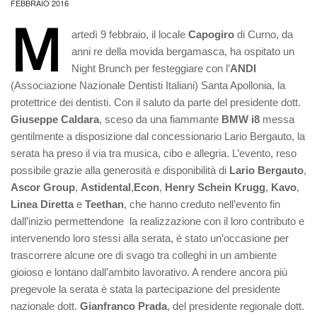
FEBBRAIO 2016
M
artedì 9 febbraio, il locale
Capogiro
di Curno, da
anni re della movida bergamasca, ha ospitato un
Night Brunch per festeggiare con l’
ANDI
(Associazione Nazionale Dentisti Italiani) Santa Apollonia, la
protettrice dei dentisti. Con il saluto da parte del presidente dott.
Giuseppe Caldara
, sceso da una fiammante
BMW i8
messa
gentilmente a disposizione dal concessionario Lario Bergauto, la
serata ha preso il via tra musica, cibo e allegria. L’evento, reso
possibile grazie alla generosità e disponibilità di
Lario Bergauto
,
Ascor Group
,
Astidental
,
Econ
,
Henry Schein Krugg
,
Kavo
,
Linea Diretta
e
Teethan
, che hanno creduto nell’evento fin
dall’inizio permettendone la realizzazione con il loro contributo e
intervenendo loro stessi alla serata, è stato un’occasione per
trascorrere alcune ore di svago tra colleghi in un ambiente
gioioso e lontano dall’ambito lavorativo. A rendere ancora più
pregevole la serata è stata la partecipazione del presidente
nazionale dott.
Gianfranco Prada
, del presidente regionale dott.