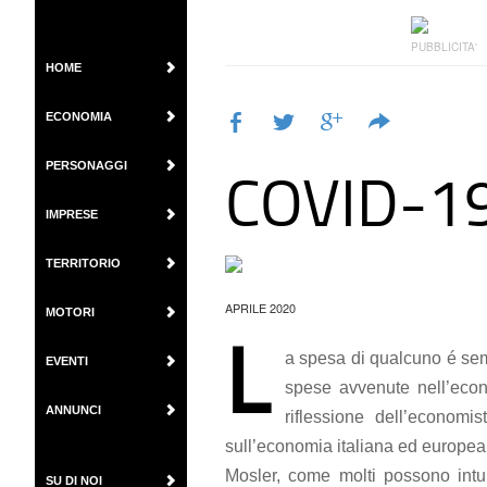
PUBBLICITA'
HOME
ECONOMIA
COVID-1
PERSONAGGI
IMPRESE
TERRITORIO
APRILE 2020
MOTORI
L
a spesa di qualcuno é semp
EVENTI
spese avvenute nell’eco
ANNUNCI
riflessione dell’economi
sull’economia italiana ed europea
Mosler, come molti possono intu
SU DI NOI