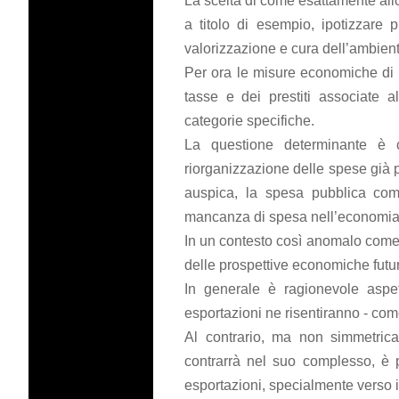
La scelta di come esattamente all
a titolo di esempio, ipotizzare p
valorizzazione e cura dell’ambiente,
Per ora le misure economiche di r
tasse e dei prestiti associate 
categorie specifiche.
La questione determinante è 
riorganizzazione delle spese già
auspica, la spesa pubblica com
mancanza di spesa nell’economia
In un contesto così anomalo come q
delle prospettive economiche futur
In generale è ragionevole aspe
esportazioni ne risentiranno - com
Al contrario, ma non simmetric
contrarrà nel suo complesso, è 
esportazioni, specialmente verso i 