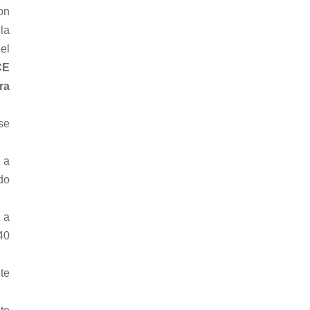
on
la
el
CE
ra
ase
 a
do
 a
40
te