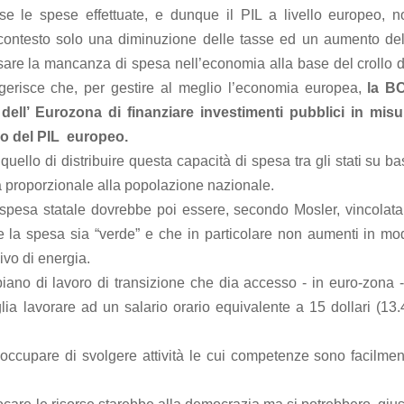
iuse le spese effettuate, e dunque il PIL a livello europeo, n
 contesto solo una diminuzione delle tasse ed un aumento del
re la mancanza di spesa nell’economia alla base del crollo d
gerisce che, per gestire al meglio l’economia europea,
la B
dell’ Eurozona di finanziare investimenti pubblici in misu
lo del PIL europeo.
 quello di distribuire questa capacità di spesa tra gli stati su b
ura proporzionale alla popolazione nazionale.
spesa statale dovrebbe poi essere, secondo Mosler, vincolata
he la spesa sia “verde” e che in particolare non aumenti in mo
vo di energia.
iano di lavoro di transizione che dia accesso - in euro-zona -
ia lavorare ad un salario orario equivalente a 15 dollari (13.
o occupare di svolgere attività le cui competenze sono facilmen