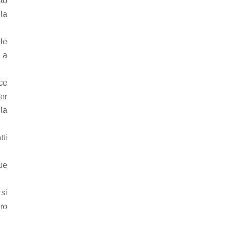
sto
la
le
 a
ce
er
la
tti
ue
si
ro