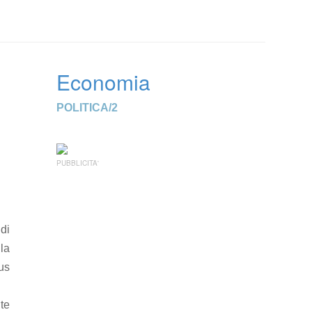
Economia
POLITICA/2
PUBBLICITA'
 di
la
us
te