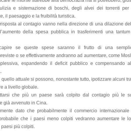
ocare le risorse starebbe alla democrazia ma si potrebbero, giu
ulizia e sistemazione di boschi, degli alvei dei torrenti per 
 il paesaggio e la fruibilità turistica.
isposta al contagio vanno nella direzione di una dilazione del
all’aumento della spesa pubblica in trasferimenti una tantum
capire se queste spese saranno il frutto di una sempli
 previste o se effettivamente andranno ad aumentare, come Mosl
plessiva, espandendo il deficit pubblico e compensando al
.
uello attuale si possono, nonostante tutto, ipotizzare alcuni tra
e a livello globale.
ttarsi che più un paese sarà colpito dal contagio più le s
e già avvenuto in Cina.
amente dato che probabilmente il commercio internazionale 
probabile che i paesi meno colpiti vedranno aumentare le lo
paesi più colpiti.