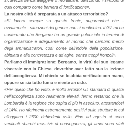
sicurezza senza affliggere o mortificare, utilizzando il simbolo di
quel comparto come barriera di fortificazione».
La nostra città è preparata a un attacco terroristico?
«Si lavora sempre su questo fronte, augurandoci che -
ovviamente - situazioni del genere non si verifichino. Il G7 mi ha
confermato che Bergamo ha un grande potenziale in termini di
organizzazione e adeguamento al mondo che cambia: merito
degli amministratori, così come dell’indole della popolazione,
abituata a alla concretezza e ad agire, senza troppi fronzoli».
Parliamo di immigrazione: Bergamo, in virtù del suo legame
viscerale con la Chiesa, dovrebbe aver fatto sua la lezione
dell’accoglienza. Mi chiedo se lo abbia verificato con mano,
oppure se sia tutto fumo e niente arrosto.
«Per quello che ho visto, è molto arrosto! Gli standard di qualità
nell’accoglienza sono realmente elevati, fermo restando che la
Lombardia è la regione che ospita di più in assoluto, attestandosi
al 14%. Ho riferimenti estremamente positivi sulle strutture in cui
alloggiano i 2600 richiedenti asilo. Fino ad agosto si sono
verificati sbarchi massivi: di conseguenza, gli arrivi sono stati