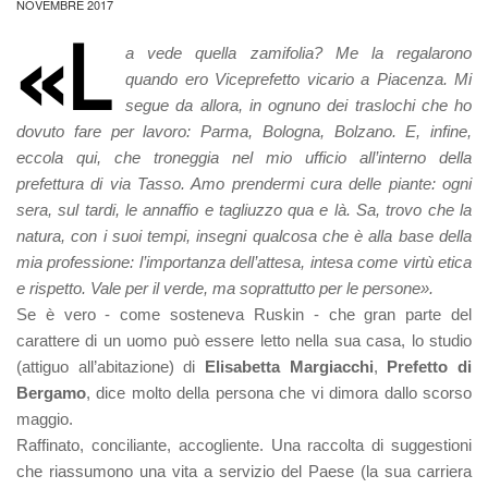
NOVEMBRE 2017
«L
a vede quella zamifolia? Me la regalarono
quando ero Viceprefetto vicario a Piacenza. Mi
segue da allora, in ognuno dei traslochi che ho
dovuto fare per lavoro: Parma, Bologna, Bolzano. E, infine,
eccola qui, che troneggia nel mio ufficio all’interno della
prefettura di via Tasso. Amo prendermi cura delle piante: ogni
sera, sul tardi, le annaffio e tagliuzzo qua e là. Sa, trovo che la
natura, con i suoi tempi, insegni qualcosa che è alla base della
mia professione: l’importanza dell’attesa, intesa come virtù etica
e rispetto. Vale per il verde, ma soprattutto per le persone».
Se è vero - come sosteneva Ruskin - che gran parte del
carattere di un uomo può essere letto nella sua casa, lo studio
(attiguo all’abitazione) di
Elisabetta Margiacchi
,
Prefetto di
Bergamo
, dice molto della persona che vi dimora dallo scorso
maggio.
Raffinato, conciliante, accogliente. Una raccolta di suggestioni
che riassumono una vita a servizio del Paese (la sua carriera