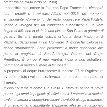
prefettizia ha avuto inizio nel 1980).
Impossibile non notare la foto con Papa Francesco.
«Incontrò
tutti i prefetti e il ministro Alfano nel 2015: un momento
emozionante. Come lo fu, del resto, conoscere Papa Wojtyla;
venne a Bologna per un congresso eucaristico: fu un vero
bagno di folla con la città, in una piazza San Petronio gremita di
gente».
Su una parete spicca un’icona della Madonna di
Vladimir.
«Acquistata in un Convento di monache bielorusse:
donne straordinarie. Sono praticante: a breve appenderò alle
pareti la preghiera di Sant’Ambrogio, Patrono del Corpo
Prefettizio. È un po’ il mio mantra: invita a non abbattersi,
nemmeno in mezzo al mare in tempesta».
A proposito di acque burrascose: il recente G7 dell’Agricoltura
avrebbe potuto rivelarsi tale. Invece, sembra essere andato per
il meglio.
«Sono contenta di come si è svolto. È stato un banco di prova
per tutti gli attori impegnati: gli uffici statali, i comuni e la società
civile, chiamata a sopportare alcuni inevitabili disagi, trattandosi
di un evento tanto impattante. L’apparato allestito ha funzionato