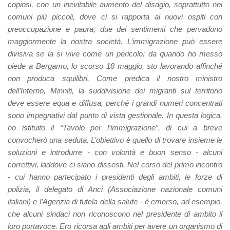
copiosi, con un inevitabile aumento del disagio, soprattutto nei
comuni più piccoli, dove ci si rapporta ai nuovi ospiti con
preoccupazione e paura, due dei sentimenti che pervadono
maggiormente la nostra società. L’immigrazione può essere
divisiva se la si vive come un pericolo: da quando ho messo
piede a Bergamo, lo scorso 18 maggio, sto lavorando affinché
non produca squilibri. Come predica il nostro ministro
dell’Interno, Minniti, la suddivisione dei migranti sul territorio
deve essere equa e diffusa, perché i grandi numeri concentrati
sono impegnativi dal punto di vista gestionale. In questa logica,
ho istituito il “Tavolo per l’immigrazione”, di cui a breve
convocherò una seduta. L’obiettivo è quello di trovare insieme le
soluzioni e introdurre - con volontà e buon senso - alcuni
correttivi, laddove ci siano dissesti. Nel corso del primo incontro
- cui hanno partecipato i presidenti degli ambiti, le forze di
polizia, il delegato di Anci (Associazione nazionale comuni
italiani) e l’Agenzia di tutela della salute - è emerso, ad esempio,
che alcuni sindaci non riconoscono nel presidente di ambito il
loro portavoce. Ero ricorsa agli ambiti per avere un organismo di