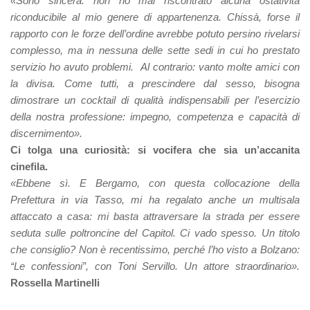
«Sono sincera: non ho mai riscontrato alcuna ostatività
riconducibile al mio genere di appartenenza. Chissà, forse il
rapporto con le forze dell’ordine avrebbe potuto persino rivelarsi
complesso, ma in nessuna delle sette sedi in cui ho prestato
servizio ho avuto problemi. Al contrario: vanto molte amici con
la divisa. Come tutti, a prescindere dal sesso, bisogna
dimostrare un cocktail di qualità indispensabili per l’esercizio
della nostra professione: impegno, competenza e capacità di
discernimento».
Ci tolga una curiosità: si vocifera che sia un’accanita
cinefila.
«Ebbene sì. E Bergamo, con questa collocazione della
Prefettura in via Tasso, mi ha regalato anche un multisala
attaccato a casa: mi basta attraversare la strada per essere
seduta sulle poltroncine del Capitol. Ci vado spesso. Un titolo
che consiglio? Non è recentissimo, perché l’ho visto a Bolzano:
“Le confessioni”, con Toni Servillo. Un attore straordinario».
Rossella Martinelli