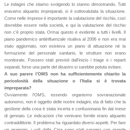
Le indagini che stiamo svolgendo lo stanno dimostrando. Tutti
eravamo alquanto impreparati, si è sottovalutata la situazione.
Come nelle imprese è importante la valutazione del rischio, così
dovrebbe essere nella società, e qui la valutazione del rischio
non c’è proprio stata. Ormai questo è evidente a tutti i livelli. Il
piano pandemico antiinfluenzale risaliva al 2006 e non era mai
stato aggiornato, non esisteva un piano di attuazione né la
formazione del personale sanitario, le strutture non erano
monitorate. Fossero stati previsti dall’inizio i triage e i reparti
separati, forse una parte del disastro si sarebbe potuta evitare.
A suo parere l’OMS non ha sufficientemente chiarito la
pericolosità della situazione o l’Italia si è trovata
impreparata?
Ovviamente l’OMS, essendo organismo sovranazionale
autonomo, non è oggetto delle nostre indagini, sta di fatto che la
gestione della cosa è stata incerta e confusionaria fin dal mese
di gennaio. Le indicazioni che venivano fornite erano alquanto
contraddittorie. Il problema ha riguardato diversi aspetti. Per fare
un esempio, i voli dalla Cina sono stati sospesi con grande