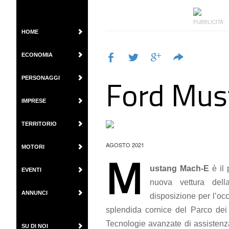
PUBBLICITA'
HOME
ECONOMIA
Ford Mus
PERSONAGGI
IMPRESE
TERRITORIO
AGOSTO 2021
MOTORI
M
ustang Mach-E
è il 
EVENTI
nuova vettura dell
ANNUNCI
disposizione per l’o
splendida cornice del Parco dei 
Tecnologie avanzate di assistenza 
SU DI NOI