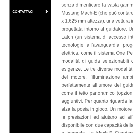
senza dimenticare la vasta gamma d
CONTATTACI
Mustang Mach-E (che può contare
x 1.625 mm altezza), una vettura 
progettata intorno al guidatore. Un
Latch (un sistema di accesso in
tecnologie all’avanguardia pro
elettrica, come il sistema One Pe
modalità di guida selezionabili 
esigenze. Le tre diverse modalità
del motore, l’illuminazione ambi
perfettamente all’umore del guida
come il tetto panoramico (opzional
aggiuntivi. Per quanto riguarda l
alza la posta in gioco. Un motore 
le prestazioni ed aiutano ad aff
disponibile con due capacità della