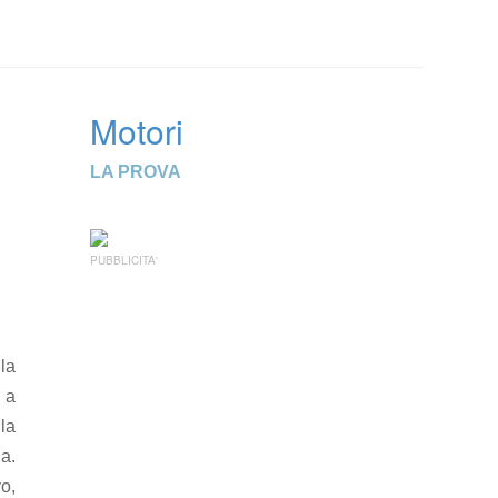
Motori
LA PROVA
PUBBLICITA'
la
 a
lla
a.
vo,