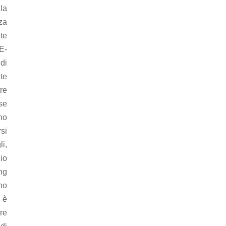
lla
za
nte
’E-
di
te
re
se
no
si
i,
zio
ng
ano
 è
ore