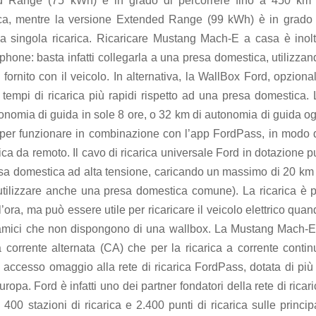
d Range (75 kWh) è in grado di percorrere fino a 450 km 
ca, mentre la versione Extended Range (99 kWh) è in grado 
a singola ricarica. Ricaricare Mustang Mach-E a casa è inolt
phone: basta infatti collegarla a una presa domestica, utilizza
 fornito con il veicolo. In alternativa, la WallBox Ford, opziona
i tempi di ricarica più rapidi rispetto ad una presa domestica.
nomia di guida in sole 8 ore, o 32 km di autonomia di guida og
ta per funzionare in combinazione con l’app FordPass, in modo 
rica da remoto. Il cavo di ricarica universale Ford in dotazione 
sa domestica ad alta tensione, caricando un massimo di 20 km 
utilizzare anche una presa domestica comune). La ricarica è p
’ora, ma può essere utile per ricaricare il veicolo elettrico qua
so amici che non dispongono di una wallbox. La Mustang Mach-E
a corrente alternata (CA) che per la ricarica a corrente contin
 accesso omaggio alla rete di ricarica FordPass, dotata di più 
uropa. Ford è infatti uno dei partner fondatori della rete di ricar
 400 stazioni di ricarica e 2.400 punti di ricarica sulle princip