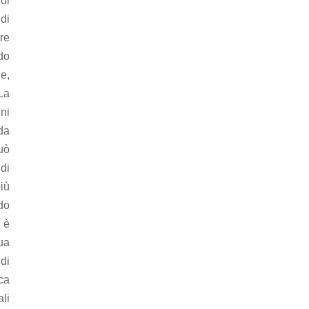
di
di
re
ndo
le,
 La
ni
da
può
di
iù
ndo
 è
ua
di
ica
ali