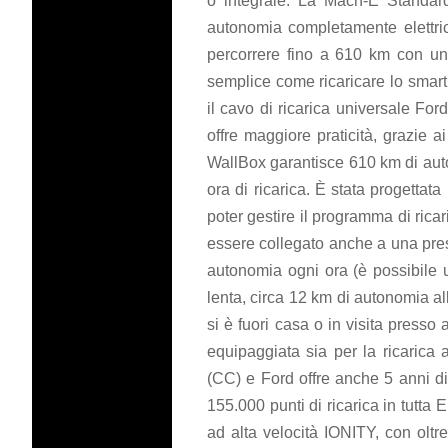
o integrale. La Mach-E Standar
autonomia completamente elettri
percorrere fino a 610 km con un
semplice come ricaricare lo smart
il cavo di ricarica universale Ford
offre maggiore praticità, grazie a
WallBox garantisce 610 km di auto
ora di ricarica. È stata progetta
poter gestire il programma di rica
essere collegato anche a una pre
autonomia ogni ora (è possibile 
lenta, circa 12 km di autonomia all
si è fuori casa o in visita pres
equipaggiata sia per la ricarica 
(CC) e Ford offre anche 5 anni di
155.000 punti di ricarica in tutta E
ad alta velocità IONITY, con oltre