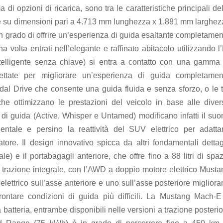
i opzioni di ricarica, sono tra le caratteristiche principali de
 su dimensioni pari a 4.713 mm lunghezza x 1.881 mm larghez
in grado di offrire un’esperienza di guida esaltante completame
a volta entrati nell’elegante e raffinato abitacolo utilizzando l
telligente senza chiave) si entra a contatto con una gamma 
gettate per migliorare un’esperienza di guida completamen
dal Drive che consente una guida fluida e senza sforzo, o le t
che ottimizzano le prestazioni del veicolo in base alle diver
 di guida (Active, Whisper e Untamed) modificano infatti il suo
entale e persino la reattività del SUV elettrico per adattar
tore. Il design innovativo spicca da altri fondamentali dettagl
e) e il portabagagli anteriore, che offre fino a 88 litri di spa
a trazione integrale, con l’AWD a doppio motore elettrico Musta
elettrico sull’asse anteriore e uno sull’asse posteriore miglior
rontare condizioni di guida più difficili. La Mustang Mach-E
 batteria, entrambe disponibili nelle versioni a trazione posteri