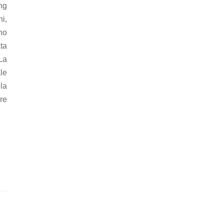
ng
i,
no
ata
La
ale
la
ire