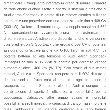
dimenticare il frangivento integrato in grado di ridurre il rumore
dell’aria anche quando il tetto è aperto. Il sistema di trazione di
Audi e-tron Sportback è dotato di un motore elettrico sull’asse
anteriore e uno posteriore con una potenza totale fino a 408 CV
(300 kW). Da fermo, il motore eroga una coppia massima di 664
Nm, consentendo un avviamento e una ripresa estremamente
diretti e senza cali. A listino sono disponibili anche le verisoni e-
tron S ed e-tron S Sportback che erogano 503 CV di potenza,
assicurando un’accelerazione da 0-100 km/h in soli 4,5”. La
potente batteria ad alta tensione di Audi e-tron Sportback
immagazzina fino a 95 kWh di energia per garantire grande
autonomia, oltre i 400 km (WLTP). Solo grazie ai due motori
elettrici, Audi e-tron Sportback recupera oltre il 90% di tutte le
decelerazioni e sfrutta così al massimo ogni occasione di
recupero. La prima Sportback elettrica Audi è dunque una
combinazione di sportività, efficienza e sostenibilità per la
quotidianità. L’abitacolo offre ampio spazio e incredibili
possibilità: a sedili ripiegati, la capacità di carico massimo viene
quasi raddoppiata. Un ulteriore vantaggio è il vano bagagli