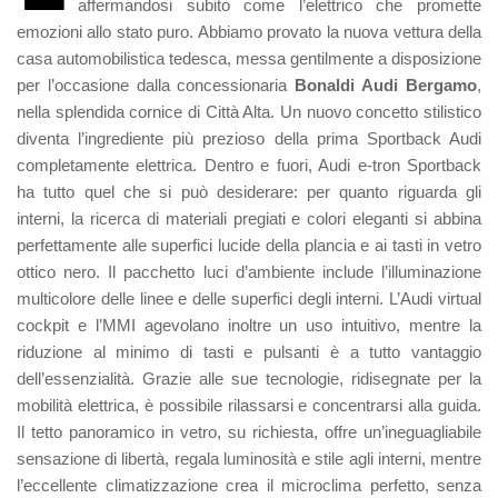
affermandosi subito come l’elettrico che promette
emozioni allo stato puro. Abbiamo provato la nuova vettura della
casa automobilistica tedesca, messa gentilmente a disposizione
per l’occasione dalla concessionaria
Bonaldi Audi Bergamo
,
nella splendida cornice di Città Alta. Un nuovo concetto stilistico
diventa l’ingrediente più prezioso della prima Sportback Audi
completamente elettrica. Dentro e fuori, Audi e-tron Sportback
ha tutto quel che si può desiderare: per quanto riguarda gli
interni, la ricerca di materiali pregiati e colori eleganti si abbina
perfettamente alle superfici lucide della plancia e ai tasti in vetro
ottico nero. Il pacchetto luci d’ambiente include l’illuminazione
multicolore delle linee e delle superfici degli interni. L’Audi virtual
cockpit e l’MMI agevolano inoltre un uso intuitivo, mentre la
riduzione al minimo di tasti e pulsanti è a tutto vantaggio
dell’essenzialità. Grazie alle sue tecnologie, ridisegnate per la
mobilità elettrica, è possibile rilassarsi e concentrarsi alla guida.
Il tetto panoramico in vetro, su richiesta, offre un’ineguagliabile
sensazione di libertà, regala luminosità e stile agli interni, mentre
l’eccellente climatizzazione crea il microclima perfetto, senza