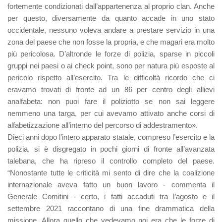
fortemente condizionati dall’appartenenza al proprio clan. Anche
per questo, diversamente da quanto accade in uno stato
occidentale, nessuno voleva andare a prestare servizio in una
zona del paese che non fosse la propria, e che magari era molto
più pericolosa. D’altronde le forze di polizia, sparse in piccoli
gruppi nei paesi o ai check point, sono per natura più esposte al
pericolo rispetto all’esercito. Tra le difficoltà ricordo che ci
eravamo trovati di fronte ad un 86 per centro degli allievi
analfabeta: non puoi fare il poliziotto se non sai leggere
nemmeno una targa, per cui avevamo attivato anche corsi di
alfabetizzazione all’interno del percorso di addestramento».
Dieci anni dopo l’intero apparato statale, compreso l’esercito e la
polizia, si è disgregato in pochi giorni di fronte all’avanzata
talebana, che ha ripreso il controllo completo del paese.
“Nonostante tutte le criticità mi sento di dire che la coalizione
internazionale aveva fatto un buon lavoro - commenta il
Generale Comitini - certo, i fatti accaduti tra l’agosto e il
settembre 2021 raccontano di una fine drammatica della
missione. Allora quello che vedevamo noi era che le forze di