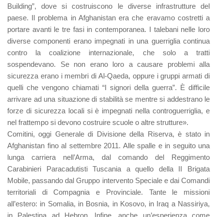
Building”, dove si costruiscono le diverse infrastrutture del
paese. Il problema in Afghanistan era che eravamo costretti a
portare avanti le tre fasi in contemporanea. I talebani nelle loro
diverse componenti erano impegnati in una guerriglia continua
contro la coalizione internazionale, che solo a tratti
sospendevano. Se non erano loro a causare problemi alla
sicurezza erano i membri di Al-Qaeda, oppure i gruppi armati di
quelli che vengono chiamati “I signori della guerra”. È difficile
arrivare ad una situazione di stabilità se mentre si addestrano le
forze di sicurezza locali si è impegnati nella controguerriglia, e
nel frattempo si devono costruire scuole o altre strutture».
Comitini, oggi Generale di Divisione della Riserva, è stato in
Afghanistan fino al settembre 2011. Alle spalle e in seguito una
lunga carriera nell’Arma, dal comando del Reggimento
Carabinieri Paracadutisti Tuscania a quello della II Brigata
Mobile, passando dal Gruppo intervento Speciale e dai Comandi
territoriali di Compagnia e Provinciale. Tante le missioni
all’estero: in Somalia, in Bosnia, in Kosovo, in Iraq a Nassiriya,
in Palestina ad Hebron. Infine, anche un’esperienza come