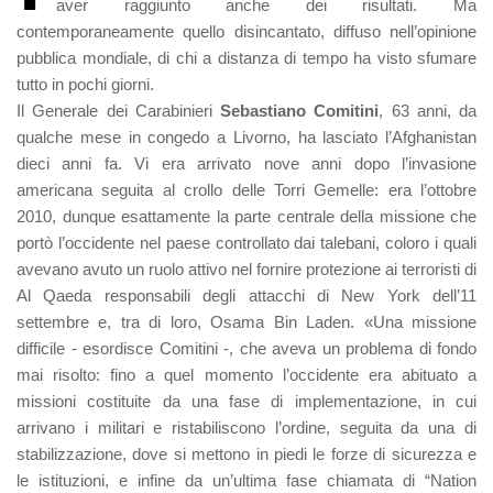
aver raggiunto anche dei risultati. Ma
contemporaneamente quello disincantato, diffuso nell’opinione
pubblica mondiale, di chi a distanza di tempo ha visto sfumare
tutto in pochi giorni.
Il Generale dei Carabinieri
Sebastiano Comitini
, 63 anni, da
qualche mese in congedo a Livorno, ha lasciato l’Afghanistan
dieci anni fa. Vi era arrivato nove anni dopo l’invasione
americana seguita al crollo delle Torri Gemelle: era l’ottobre
2010, dunque esattamente la parte centrale della missione che
portò l’occidente nel paese controllato dai talebani, coloro i quali
avevano avuto un ruolo attivo nel fornire protezione ai terroristi di
Al Qaeda responsabili degli attacchi di New York dell’11
settembre e, tra di loro, Osama Bin Laden. «Una missione
difficile - esordisce Comitini -, che aveva un problema di fondo
mai risolto: fino a quel momento l’occidente era abituato a
missioni costituite da una fase di implementazione, in cui
arrivano i militari e ristabiliscono l’ordine, seguita da una di
stabilizzazione, dove si mettono in piedi le forze di sicurezza e
le istituzioni, e infine da un’ultima fase chiamata di “Nation