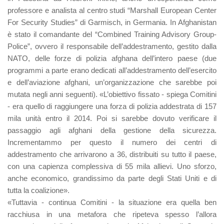
professore e analista al centro studi “Marshall European Center
For Security Studies” di Garmisch, in Germania. In Afghanistan
è stato il comandante del “Combined Training Advisory Group-
Police”, ovvero il responsabile dell’addestramento, gestito dalla
NATO, delle forze di polizia afghana dell’intero paese (due
programmi a parte erano dedicati all’addestramento dell’esercito
e dell’aviazione afghani, un’organizzazione che sarebbe poi
mutata negli anni seguenti). «L’obiettivo fissato - spiega Comitini
- era quello di raggiungere una forza di polizia addestrata di 157
mila unità entro il 2014. Poi si sarebbe dovuto verificare il
passaggio agli afghani della gestione della sicurezza.
Incrementammo per questo il numero dei centri di
addestramento che arrivarono a 36, distribuiti su tutto il paese,
con una capienza complessiva di 55 mila allievi. Uno sforzo,
anche economico, grandissimo da parte degli Stati Uniti e di
tutta la coalizione».
«Tuttavia - continua Comitini - la situazione era quella ben
racchiusa in una metafora che ripeteva spesso l’allora