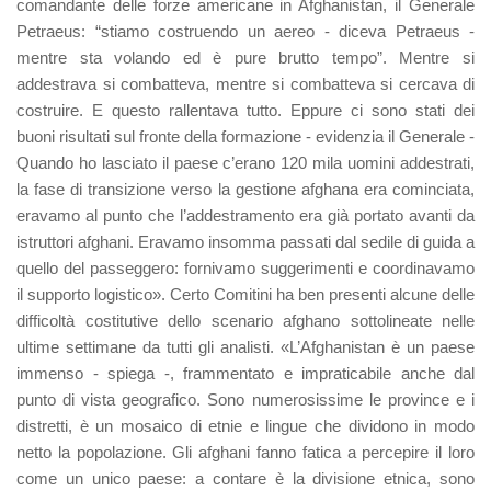
comandante delle forze americane in Afghanistan, il Generale
Petraeus: “stiamo costruendo un aereo - diceva Petraeus -
mentre sta volando ed è pure brutto tempo”. Mentre si
addestrava si combatteva, mentre si combatteva si cercava di
costruire. E questo rallentava tutto. Eppure ci sono stati dei
buoni risultati sul fronte della formazione - evidenzia il Generale -
Quando ho lasciato il paese c’erano 120 mila uomini addestrati,
la fase di transizione verso la gestione afghana era cominciata,
eravamo al punto che l’addestramento era già portato avanti da
istruttori afghani. Eravamo insomma passati dal sedile di guida a
quello del passeggero: fornivamo suggerimenti e coordinavamo
il supporto logistico». Certo Comitini ha ben presenti alcune delle
difficoltà costitutive dello scenario afghano sottolineate nelle
ultime settimane da tutti gli analisti. «L’Afghanistan è un paese
immenso - spiega -, frammentato e impraticabile anche dal
punto di vista geografico. Sono numerosissime le province e i
distretti, è un mosaico di etnie e lingue che dividono in modo
netto la popolazione. Gli afghani fanno fatica a percepire il loro
come un unico paese: a contare è la divisione etnica, sono