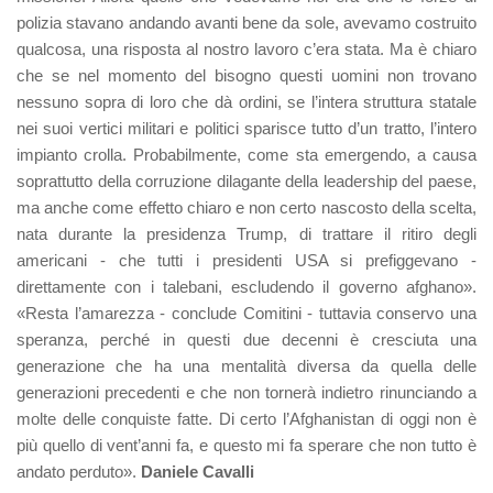
polizia stavano andando avanti bene da sole, avevamo costruito
qualcosa, una risposta al nostro lavoro c’era stata. Ma è chiaro
che se nel momento del bisogno questi uomini non trovano
nessuno sopra di loro che dà ordini, se l’intera struttura statale
nei suoi vertici militari e politici sparisce tutto d’un tratto, l’intero
impianto crolla. Probabilmente, come sta emergendo, a causa
soprattutto della corruzione dilagante della leadership del paese,
ma anche come effetto chiaro e non certo nascosto della scelta,
nata durante la presidenza Trump, di trattare il ritiro degli
americani - che tutti i presidenti USA si prefiggevano -
direttamente con i talebani, escludendo il governo afghano».
«Resta l’amarezza - conclude Comitini - tuttavia conservo una
speranza, perché in questi due decenni è cresciuta una
generazione che ha una mentalità diversa da quella delle
generazioni precedenti e che non tornerà indietro rinunciando a
molte delle conquiste fatte. Di certo l’Afghanistan di oggi non è
più quello di vent’anni fa, e questo mi fa sperare che non tutto è
andato perduto».
Daniele Cavalli