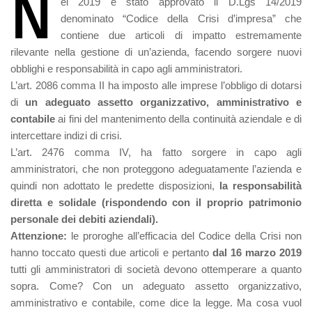
N
el 2019 è stato approvato il D.Lgs 14/2019
denominato “Codice della Crisi d’impresa” che
contiene due articoli di impatto estremamente
rilevante nella gestione di un’azienda, facendo sorgere nuovi
obblighi e responsabilità in capo agli amministratori.
L’art. 2086 comma II ha imposto alle imprese l’obbligo di dotarsi
di
un adeguato assetto organizzativo, amministrativo e
contabile
ai fini del mantenimento della continuità aziendale e di
intercettare indizi di crisi.
L’art. 2476 comma IV, ha fatto sorgere in capo agli
amministratori, che non proteggono adeguatamente l’azienda e
quindi non adottato le predette disposizioni,
la responsabilità
diretta e solidale (rispondendo con il proprio patrimonio
personale dei debiti aziendali).
Attenzione:
le proroghe all’efficacia del Codice della Crisi non
hanno toccato questi due articoli e pertanto
dal 16 marzo 2019
tutti gli amministratori di società devono ottemperare a quanto
sopra. Come? Con un adeguato assetto organizzativo,
amministrativo e contabile, come dice la legge. Ma cosa vuol