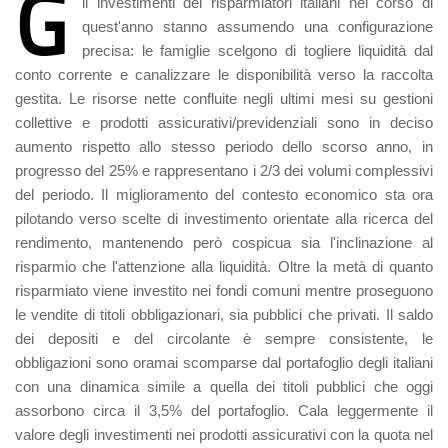
G
li investimenti dei risparmiatori italiani nel corso di
quest'anno stanno assumendo una configurazione
precisa: le famiglie scelgono di togliere liquidità dal
conto corrente e canalizzare le disponibilità verso la raccolta
gestita. Le risorse nette confluite negli ultimi mesi su gestioni
collettive e prodotti assicurativi/previdenziali sono in deciso
aumento rispetto allo stesso periodo dello scorso anno, in
progresso del 25% e rappresentano i 2/3 dei volumi complessivi
del periodo. Il miglioramento del contesto economico sta ora
pilotando verso scelte di investimento orientate alla ricerca del
rendimento, mantenendo però cospicua sia l'inclinazione al
risparmio che l'attenzione alla liquidità. Oltre la metà di quanto
risparmiato viene investito nei fondi comuni mentre proseguono
le vendite di titoli obbligazionari, sia pubblici che privati. Il saldo
dei depositi e del circolante è sempre consistente, le
obbligazioni sono oramai scomparse dal portafoglio degli italiani
con una dinamica simile a quella dei titoli pubblici che oggi
assorbono circa il 3,5% del portafoglio. Cala leggermente il
valore degli investimenti nei prodotti assicurativi con la quota nel