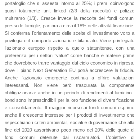
portafoglio che si assesta intorno al 25%; i premi coinvolgono
quasi totalmente unit linked (2/3 della raccolta) e polizze
multiramo (1/3). Cresce invece la raccolta dei fondi comuni
presso le famiglie, pari ora a circa il 18% delle attività finanziarie.
Si conferma l'orientamento delle scelte di investimento volto a
privilegiare il comparto azionario e bilanciato. Viene privilegiato
l'azionario europeo rispetto a quello statunitense, con una
preferenza per i settori "value" come banche e materie prime
che dovrebbero trarre vantaggio dal ciclo economico in ripresa,
dove il piano Next Generation EU potrà accrescere la fiducia.
Anche l'azionario emergente continua a offrire valutazioni
interessanti. Non viene però trascurata la componente
obbligazionaria: anche in un periodo di rendimenti al lumicino i
bond sono imprescindibili per la loro funzione di diversificazione
e consolidamento. Il maggior ricorso ai fondi comuni esprime
anche il crescente interesse per i prodotti di investimento che
rispecchiano i criteri ambientali, sociali e di governance che alla
fine del 2020 assorbivano poco meno del 20% delle quote di
fondi comuni detenute dai risparmiatori. L’obiettivo di