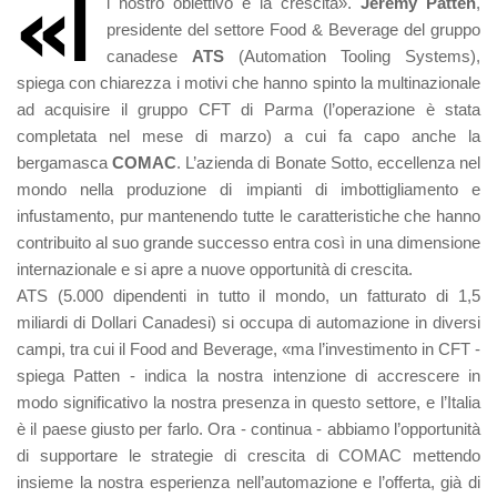
«I
l nostro obiettivo è la crescita».
Jeremy Patten
,
presidente del settore Food & Beverage del gruppo
canadese
ATS
(Automation Tooling Systems),
spiega con chiarezza i motivi che hanno spinto la multinazionale
ad acquisire il gruppo CFT di Parma (l’operazione è stata
completata nel mese di marzo) a cui fa capo anche la
bergamasca
COMAC
. L’azienda di Bonate Sotto, eccellenza nel
mondo nella produzione di impianti di imbottigliamento e
infustamento, pur mantenendo tutte le caratteristiche che hanno
contribuito al suo grande successo entra così in una dimensione
internazionale e si apre a nuove opportunità di crescita.
ATS (5.000 dipendenti in tutto il mondo, un fatturato di 1,5
miliardi di Dollari Canadesi) si occupa di automazione in diversi
campi, tra cui il Food and Beverage, «ma l’investimento in CFT -
spiega Patten - indica la nostra intenzione di accrescere in
modo significativo la nostra presenza in questo settore, e l’Italia
è il paese giusto per farlo. Ora - continua - abbiamo l’opportunità
di supportare le strategie di crescita di COMAC mettendo
insieme la nostra esperienza nell’automazione e l’offerta, già di