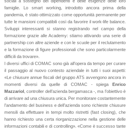
sociali a sostegno dei dipendenti e delle esigenze delle loro
famiglie. Lo smart working, introdotto ancora prima della
pandemia, è stato ottimizzato come opportunità permanente per
tutte le mansioni compatibili così da favorire il work-life balance.
Sviluppi interessanti si stanno registrando nel campo della
formazione grazie alle Academy: stiamo attivando una serie di
partnership con altre aziende e con le scuole per il reclutamento
e la formazione di figure professionali che sono particolarmente
difficili da trovare».
I diversi uffici di COMAC sono già all’opera da tempo per curare
il passaggio al nuovo contesto aziendale in tutti i suoi aspetti:
«Le chiusure annue fiscali del gruppo ATS avvengono ancora in
momenti diversi da quelle di COMAC - spiega
Enrico
Mazzariol
, controller dell’azienda bergamasca -, ma l’obiettivo è
di arrivare ad una chiusura unica. Per monitorare costantemente
l’andamento del business e dell’azienda sono richieste chiusure
mensili da effettuare in tempi molto ristretti (fast closing), che
hanno richiesto una certa riorganizzazione nella gestione delle
informazioni contabili e di controlling». «Come è successo tante