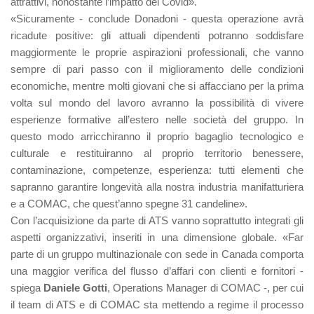
attrattivi, nonostante l’impatto del Covid».
«Sicuramente - conclude Donadoni - questa operazione avrà
ricadute positive: gli attuali dipendenti potranno soddisfare
maggiormente le proprie aspirazioni professionali, che vanno
sempre di pari passo con il miglioramento delle condizioni
economiche, mentre molti giovani che si affacciano per la prima
volta sul mondo del lavoro avranno la possibilità di vivere
esperienze formative all’estero nelle società del gruppo. In
questo modo arricchiranno il proprio bagaglio tecnologico e
culturale e restituiranno al proprio territorio benessere,
contaminazione, competenze, esperienza: tutti elementi che
sapranno garantire longevità alla nostra industria manifatturiera
e a COMAC, che quest’anno spegne 31 candeline».
Con l’acquisizione da parte di ATS vanno soprattutto integrati gli
aspetti organizzativi, inseriti in una dimensione globale. «Far
parte di un gruppo multinazionale con sede in Canada comporta
una maggior verifica del flusso d’affari con clienti e fornitori -
spiega
Daniele Gotti
, Operations Manager di COMAC -, per cui
il team di ATS e di COMAC sta mettendo a regime il processo