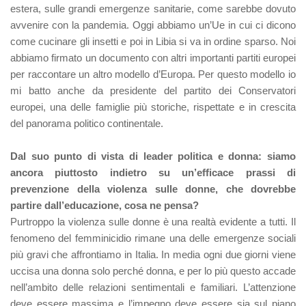
estera, sulle grandi emergenze sanitarie, come sarebbe dovuto
avvenire con la pandemia. Oggi abbiamo un’Ue in cui ci dicono
come cucinare gli insetti e poi in Libia si va in ordine sparso. Noi
abbiamo firmato un documento con altri importanti partiti europei
per raccontare un altro modello d’Europa. Per questo modello io
mi batto anche da presidente del partito dei Conservatori
europei, una delle famiglie più storiche, rispettate e in crescita
del panorama politico continentale.
Dal suo punto di vista di leader politica e donna: siamo
ancora piuttosto indietro su un’efficace prassi di
prevenzione della violenza sulle donne, che dovrebbe
partire dall’educazione, cosa ne pensa?
Purtroppo la violenza sulle donne è una realtà evidente a tutti. Il
fenomeno del femminicidio rimane una delle emergenze sociali
più gravi che affrontiamo in Italia. In media ogni due giorni viene
uccisa una donna solo perché donna, e per lo più questo accade
nell’ambito delle relazioni sentimentali e familiari. L’attenzione
deve essere massima e l’impegno deve essere sia sul piano