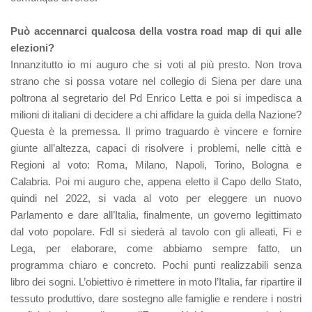
Può accennarci qualcosa della vostra road map di qui alle
elezioni?
Innanzitutto io mi auguro che si voti al più presto. Non trova
strano che si possa votare nel collegio di Siena per dare una
poltrona al segretario del Pd Enrico Letta e poi si impedisca a
milioni di italiani di decidere a chi affidare la guida della Nazione?
Questa è la premessa. Il primo traguardo è vincere e fornire
giunte all’altezza, capaci di risolvere i problemi, nelle città e
Regioni al voto: Roma, Milano, Napoli, Torino, Bologna e
Calabria. Poi mi auguro che, appena eletto il Capo dello Stato,
quindi nel 2022, si vada al voto per eleggere un nuovo
Parlamento e dare all’Italia, finalmente, un governo legittimato
dal voto popolare. FdI si siederà al tavolo con gli alleati, Fi e
Lega, per elaborare, come abbiamo sempre fatto, un
programma chiaro e concreto. Pochi punti realizzabili senza
libro dei sogni. L’obiettivo è rimettere in moto l’Italia, far ripartire il
tessuto produttivo, dare sostegno alle famiglie e rendere i nostri