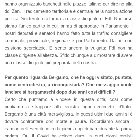
hanno organizzato banchetti nelle piazze italiane per dire no alla
ddl Zan. Il radicamento territoriale è centrale nella nostra azione
politica. Sui territori si forma la classe dirigente di FdI. Noi forse
siamo l’unico partito in cui, prima di approdare in Parlamento, i
nostri deputati e senatori hanno fatto tutta la trafila: consigliere
comunale, provinciale, regionale e poi Parlamento. Da noi non
esistono scorciatoie. E sento ancora la vulgata: FdI non ha
classe dirigente all’altezza. Sfido chiunque a dimostrare di avere
una classe dirigente più preparata della nostra.
Per quanto riguarda Bergamo, che ha oggi visitato, puntate,
come centrodestra, a riconquistarla? Che messaggio vuole
lanciare ai bergamaschi dopo due anni così difficili?
Certo che puntiamo a vincere in questa città, così come
puntiamo a strappare alla sinistra ogni centimetro d’Italia.
Bergamo è una città meravigliosa. In questi ultimi due anni si è
dovuta confrontare con morte e paura. Ricordiamo ancora i
camion dell’esercito in coda pieni zeppi di bare durante la prima
ondata. Qui il Covid ha colpito duro, in quei giorni terribili