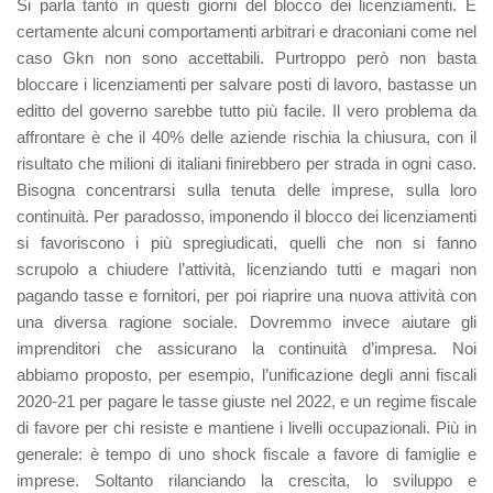
Si parla tanto in questi giorni del blocco dei licenziamenti. E
certamente alcuni comportamenti arbitrari e draconiani come nel
caso Gkn non sono accettabili. Purtroppo però non basta
bloccare i licenziamenti per salvare posti di lavoro, bastasse un
editto del governo sarebbe tutto più facile. Il vero problema da
affrontare è che il 40% delle aziende rischia la chiusura, con il
risultato che milioni di italiani finirebbero per strada in ogni caso.
Bisogna concentrarsi sulla tenuta delle imprese, sulla loro
continuità. Per paradosso, imponendo il blocco dei licenziamenti
si favoriscono i più spregiudicati, quelli che non si fanno
scrupolo a chiudere l’attività, licenziando tutti e magari non
pagando tasse e fornitori, per poi riaprire una nuova attività con
una diversa ragione sociale. Dovremmo invece aiutare gli
imprenditori che assicurano la continuità d’impresa. Noi
abbiamo proposto, per esempio, l’unificazione degli anni fiscali
2020-21 per pagare le tasse giuste nel 2022, e un regime fiscale
di favore per chi resiste e mantiene i livelli occupazionali. Più in
generale: è tempo di uno shock fiscale a favore di famiglie e
imprese. Soltanto rilanciando la crescita, lo sviluppo e