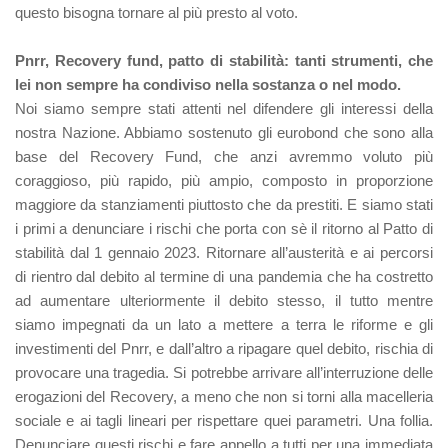
questo bisogna tornare al più presto al voto.
Pnrr, Recovery fund, patto di stabilità: tanti strumenti, che
lei non sempre ha condiviso nella sostanza o nel modo.
Noi siamo sempre stati attenti nel difendere gli interessi della
nostra Nazione. Abbiamo sostenuto gli eurobond che sono alla
base del Recovery Fund, che anzi avremmo voluto più
coraggioso, più rapido, più ampio, composto in proporzione
maggiore da stanziamenti piuttosto che da prestiti. E siamo stati
i primi a denunciare i rischi che porta con sè il ritorno al Patto di
stabilità dal 1 gennaio 2023. Ritornare all’austerità e ai percorsi
di rientro dal debito al termine di una pandemia che ha costretto
ad aumentare ulteriormente il debito stesso, il tutto mentre
siamo impegnati da un lato a mettere a terra le riforme e gli
investimenti del Pnrr, e dall’altro a ripagare quel debito, rischia di
provocare una tragedia. Si potrebbe arrivare all’interruzione delle
erogazioni del Recovery, a meno che non si torni alla macelleria
sociale e ai tagli lineari per rispettare quei parametri. Una follia.
Denunciare questi rischi e fare appello a tutti per una immediata