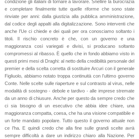
condizione gli italiani di tornare a lavorare. Snellire la burocrazia
e completare finalmente tutte quelle riforme che sono state
rinviate per anni: dalla giustizia alla pubblica amministrazione,
dal codice degli appalti alla digitalizzazione. Sono interventi che
anche l’Ue ci chiede e dei quali per ora conosciamo soltanto i
titoli. Il rischio concreto è che, con un governo e una
maggioranza così variegati e divisi, si producano soltanto
compromessi al ribasso. È quello che in fondo abbiamo visto in
questi primi mesi di Draghi: al netto della credibilità personale del
premier e della scelta corretta di sostituire Arcuri con il generale
Figliuolo, abbiamo notato troppa continuità con l’ultimo governo
Conte. Nelle scelte sulle riaperture e sul contrasto al virus, nelle
modalità di sostegno - debole e tardivo - alle imprese stremate
da un anno di chiusure. Anche per questo da sempre credo che
ci sia bisogno di un esecutivo che abbia idee chiare, una
maggioranza compatta, coesa, che ha una visione compatibile e
un forte mandato popolare. Tutto questo il governo attuale non
ce l’ha. E quindi credo che alla fine sulle grandi scelte avrà
sempre difficoltà a dare un indirizzo chiaro alla Nazione. Per