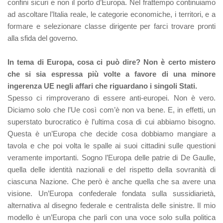
confini sicuri e non il porto d’Europa. Nel frattempo continuiamo
ad ascoltare l’Italia reale, le categorie economiche, i territori, e a
formare e selezionare classe dirigente per farci trovare pronti
alla sfida del governo.
In tema di Europa, cosa ci può dire? Non è certo mistero
che si sia espressa più volte a favore di una minore
ingerenza UE negli affari che riguardano i singoli Stati.
Spesso ci rimproverano di essere anti-europei. Non è vero.
Diciamo solo che l’Ue così com’è non va bene. E, in effetti, un
superstato burocratico è l’ultima cosa di cui abbiamo bisogno.
Questa è un’Europa che decide cosa dobbiamo mangiare a
tavola e che poi volta le spalle ai suoi cittadini sulle questioni
veramente importanti. Sogno l’Europa delle patrie di De Gaulle,
quella delle identità nazionali e del rispetto della sovranità di
ciascuna Nazione. Che però è anche quella che sa avere una
visione. Un’Europa confederale fondata sulla sussidiarietà,
alternativa al disegno federale e centralista delle sinistre. Il mio
modello è un’Europa che parli con una voce solo sulla politica