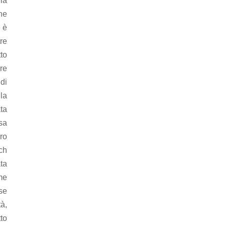
lia
he
e è
re
to
ore
di
la
ata
lsa
ro
uch
ata
me
 se
tà,
tto