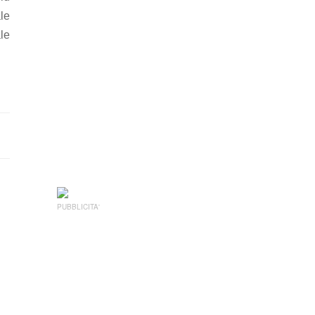
ale
le
PUBBLICITA'