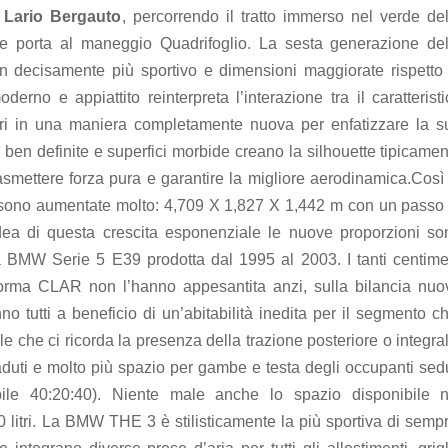
a
Lario Bergauto
, percorrendo il tratto immerso nel verde del
che porta al maneggio Quadrifoglio. La sesta generazione del
n decisamente più sportivo e dimensioni maggiorate rispetto 
derno e appiattito reinterpreta l’interazione tra il caratterist
iori in una maniera completamente nuova per enfatizzare la s
e ben definite e superfici morbide creano la silhouette tipicame
rasmettere forza pura e garantire la migliore aerodinamica.Così
ono aumentate molto: 4,709 X 1,827 X 1,442 m con un passo 
dea di questa crescita esponenziale le nuove proporzioni so
la BMW Serie 5 E39 prodotta dal 1995 al 2003. I tanti centimet
ttaforma CLAR non l’hanno appesantita anzi, sulla bilancia nuo
 tutti a beneficio di un’abitabilità inedita per il segmento ch
le che ci ricorda la presenza della trazione posteriore o integra
duti e molto più spazio per gambe e testa degli occupanti sedu
abile 40:20:40). Niente male anche lo spazio disponibile n
0 litri. La BMW THE 3 è stilisticamente la più sportiva di semp