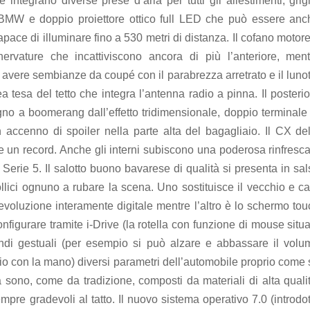
integrano diverse prese d’aria per tutti gli allestimenti, grig
e BMW e doppio proiettore ottico full LED che può essere anc
apace di illuminare fino a 530 metri di distanza. Il cofano motor
rvature che incattiviscono ancora di più l’anteriore, ment
vere sembianze da coupé con il parabrezza arretrato e il lunot
nea tesa del tetto che integra l’antenna radio a pinna. Il posteri
gno a boomerang dall’effetto tridimensionale, doppio terminale 
 accenno di spoiler nella parte alta del bagagliaio. Il CX del
te un record. Anche gli interni subiscono una poderosa rinfresc
 Serie 5. Il salotto buono bavarese di qualità si presenta in sa
lici ognuno a rubare la scena. Uno sostituisce il vecchio e ca
’evoluzione interamente digitale mentre l’altro è lo schermo to
figurare tramite i-Drive (la rotella con funzione di mouse situ
ndi gestuali (per esempio si può alzare e abbassare il volu
hio con la mano) diversi parametri dell’automobile proprio come
a sono, come da tradizione, composti da materiali di alta quali
pre gradevoli al tatto. Il nuovo sistema operativo 7.0 (introdo