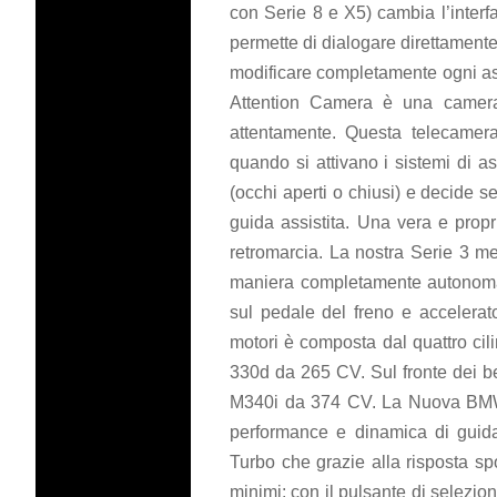
con Serie 8 e X5) cambia l’inter
permette di dialogare direttamente
modificare completamente ogni aspe
Attention Camera è una camera 
attentamente. Questa telecamera 
quando si attivano i sistemi di a
(occhi aperti o chiusi) e decide se
guida assistita. Una vera e prop
retromarcia. La nostra Serie 3 me
maniera completamente autonoma a
sul pedale del freno e accelerat
motori è composta dal quattro ci
330d da 265 CV. Sul fronte dei b
M340i da 374 CV. La Nuova BMW S
performance e dinamica di guid
Turbo che grazie alla risposta s
minimi: con il pulsante di selezio