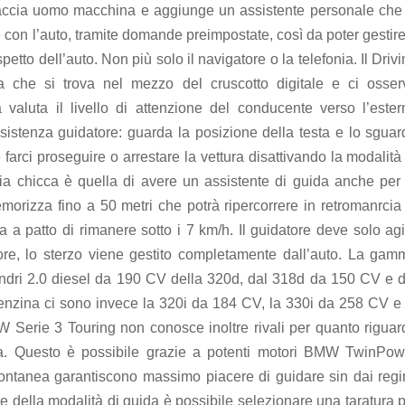
faccia uomo macchina e aggiunge un assistente personale che 
 con l’auto, tramite domande preimpostate, così da poter gestir
tto dell’auto. Non più solo il navigatore o la telefonia. Il Driv
che si trova nel mezzo del cruscotto digitale e ci osser
valuta il livello di attenzione del conducente verso l’ester
ssistenza guidatore: guarda la posizione della testa e lo sguar
 farci proseguire o arrestare la vettura disattivando la modalità
ria chicca è quella di avere un assistente di guida anche per 
morizza fino a 50 metri che potrà ripercorrere in retromanrcia 
 patto di rimanere sotto i 7 km/h. Il guidatore deve solo agi
ore, lo sterzo viene gestito completamente dall’auto. La gam
lindri 2.0 diesel da 190 CV della 320d, dal 318d da 150 CV e d
enzina ci sono invece la 320i da 184 CV, la 330i da 258 CV e 
erie 3 Touring non conosce inoltre rivali per quanto riguar
a. Questo è possibile grazie a potenti motori BMW TwinPow
pontanea garantiscono massimo piacere di guidare sin dai regi
ne della modalità di guida è possibile selezionare una taratura 