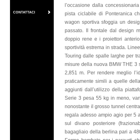
l’occasione dalla concessionari
CONTATTACI
pista ciclabile di Ponteranica 
wagon sportiva sfoggia un desig
passato. Il frontale dal design mo
doppio rene e i proiettori anter
sportività estrema in strada. Line
Touring dalle spalle larghe per t
misure della nuova BMW THE 3 s
2,851 m. Per rendere meglio l’i
praticamente simili a quelle del
aggiunti dall’utilizzo della pia
Serie 3 pesa 55 kg in meno, vanno
nonostante il grosso tunnel centra
regala adesso ampio agio per 5 a
sul divano posteriore (frazion
bagagliaio della berlina pari a 48