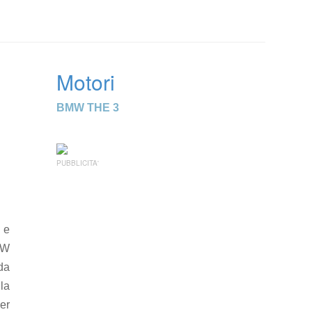
Motori
BMW THE 3
PUBBLICITA'
 e
MW
da
la
er