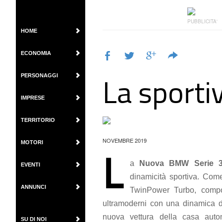
PUBBLICITA'
HOME
ECONOMIA
La sportiv
PERSONAGGI
IMPRESE
TERRITORIO
NOVEMBRE 2019
MOTORI
L
a
Nuova BMW Serie 3
EVENTI
dinamicità sportiva. Com
ANNUNCI
TwinPower Turbo, compon
ultramoderni con una dinamica d
nuova vettura della casa auto
SU DI NOI