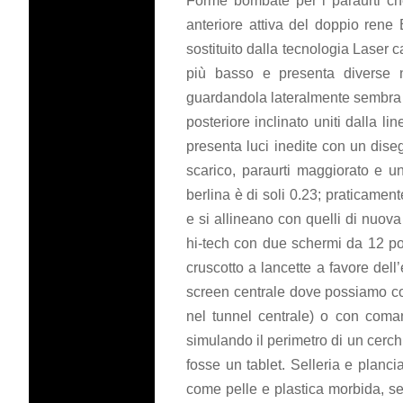
Forme bombate per i paraurti che 
anteriore attiva del doppio ren
sostituito dalla tecnologia Laser c
più basso e presenta diverse ne
guardandola lateralmente sembra a
posteriore inclinato uniti dalla li
presenta luci inedite con un dise
scarico, paraurti maggiorato e un
berlina è di soli 0.23; praticamen
e si allineano con quelli di nuova
hi-tech con due schermi da 12 pol
cruscotto a lancette a favore dell
screen centrale dove possiamo con
nel tunnel centrale) o con coma
simulando il perimetro di un cerc
fosse un tablet. Selleria e planci
come pelle e plastica morbida, sem