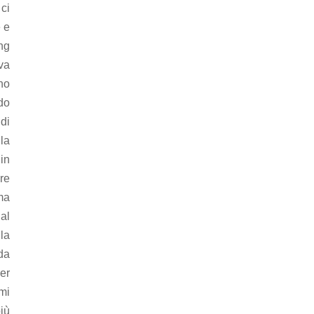
ci
e e
ing
va
no
do
 di
la
in
re
ma
al
la
da
er
mi
più