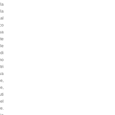
la
la
al
ico
ua
nte
 le
di
no
ri
va
e,
le,
ti
el
re.