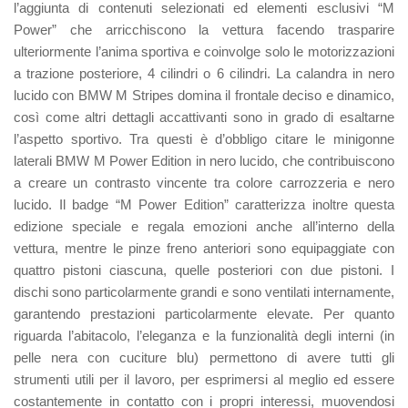
l’aggiunta di contenuti selezionati ed elementi esclusivi “M
Power” che arricchiscono la vettura facendo trasparire
ulteriormente l’anima sportiva e coinvolge solo le motorizzazioni
a trazione posteriore, 4 cilindri o 6 cilindri. La calandra in nero
lucido con BMW M Stripes domina il frontale deciso e dinamico,
così come altri dettagli accattivanti sono in grado di esaltarne
l’aspetto sportivo. Tra questi è d’obbligo citare le minigonne
laterali BMW M Power Edition in nero lucido, che contribuiscono
a creare un contrasto vincente tra colore carrozzeria e nero
lucido. Il badge “M Power Edition” caratterizza inoltre questa
edizione speciale e regala emozioni anche all’interno della
vettura, mentre le pinze freno anteriori sono equipaggiate con
quattro pistoni ciascuna, quelle posteriori con due pistoni. I
dischi sono particolarmente grandi e sono ventilati internamente,
garantendo prestazioni particolarmente elevate. Per quanto
riguarda l’abitacolo, l’eleganza e la funzionalità degli interni (in
pelle nera con cuciture blu) permettono di avere tutti gli
strumenti utili per il lavoro, per esprimersi al meglio ed essere
costantemente in contatto con i propri interessi, muovendosi