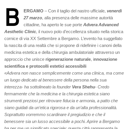
B
ERGAMO
– Con il taglio del nastro ufficiale,
venerdì
27 marzo
, alla presenza delle massime autorità
cittadine, ha aperto le sue porte
Advera Advanced
Aesthetic Clinic
, il nuovo polo d’eccellenza situato nella storica
cornice di via XX Settembre a Bergamo. L’evento ha suggellato
la nascita di una realtà che si propone di ridefinire i canoni della
medicina estetica e della chirurgia ambulatoriale attraverso un
approccio che unisce
rigenerazione naturale
, i
nnovazione
scientifica e protocolli estetici accessibili
«Advera non nasce semplicemente come una clinica, ma come
un luogo dedicato al benessere della persona nella sua
interezza- ha sottolineato la founder
Vera Shehu
- Credo
fermamente che la medicina e la chirurgia estetica siano
strumenti preziosi per ritrovare fiducia e armonia, a patto che
siano guidati da un’etica rigorosa e da un’alta professionalità.
Soprattutto vorremmo scardinare il pregiudizio e che il
benessere sia un lusso accessibile a pochi. Aprire a Bergamo
ha per me un significato speciale: questa città rappresenta la