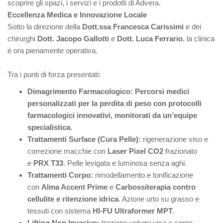
scoprire gli spazi, i servizi e i prodotti di Advera.
Eccellenza Medica e Innovazione Locale
Sotto la direzione della
Dott.ssa Francesca Carissimi
e dei
chirurghi
Dott. Jacopo Gallotti
e
Dott. Luca Ferrario
, la clinica
è ora pienamente operativa.
Tra i punti di forza presentati:
Dimagrimento Farmacologico:
Percorsi medici
personalizzati per la perdita di peso con protocolli
farmacologici innovativi, monitorati da un’equipe
specialistica.
Trattamenti Surface (Cura Pelle):
rigenerazione viso e
correzione macchie con
Laser Pixel CO2
frazionato
e
PRX T33
. Pelle levigata e luminosa senza aghi.
Trattamenti Corpo:
rimodellamento e tonificazione
con
Alma Accent Prime
e
Carbossiterapia contro
cellulite e ritenzione idrica
. Azione urto su grasso e
tessuti con sistema
HI-FU Ultraformer MPT
.
Lifting Non Invasivo:
trazione volumi viso e corpo