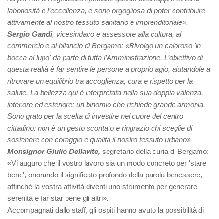
laboriosità e l’eccellenza, e sono orgogliosa di poter contribuire
attivamente al nostro tessuto sanitario e imprenditoriale».
Sergio Gandi
, vicesindaco e assessore alla cultura, al
commercio e al bilancio di Bergamo: «Rivolgo un caloroso 'in
bocca al lupo' da parte di tutta l’Amministrazione. L’obiettivo di
questa realtà è far sentire le persone a proprio agio, aiutandole a
ritrovare un equilibrio tra accoglienza, cura e rispetto per la
salute. La bellezza qui è interpretata nella sua doppia valenza,
interiore ed esteriore: un binomio che richiede grande armonia.
Sono grato per la scelta di investire nel cuore del centro
cittadino; non è un gesto scontato e ringrazio chi sceglie di
sostenere con coraggio e qualità il nostro tessuto urbano»
Monsignor Giulio Dellavite,
segretario della curia di Bergamo:
«Vi auguro che il vostro lavoro sia un modo concreto per 'stare
bene', onorando il significato profondo della parola benessere,
affinché la vostra attività diventi uno strumento per generare
serenità e far star bene gli altri»
.
Accompagnati dallo staff, gli ospiti hanno avuto la possibilità di