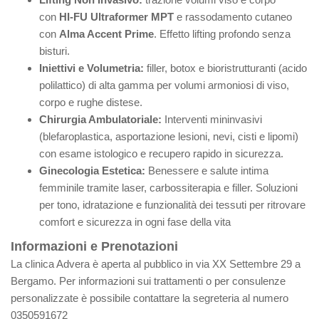
con
HI-FU Ultraformer MPT
e rassodamento cutaneo
con
Alma Accent
Prime
. Effetto lifting profondo senza
bisturi.
Iniettivi e Volumetria:
filler, botox e bioristrutturanti (acido
polilattico) di alta gamma per volumi armoniosi di viso,
corpo e rughe distese.
Chirurgia Ambulatoriale:
Interventi mininvasivi
(blefaroplastica, asportazione lesioni, nevi, cisti e lipomi)
con esame istologico e recupero rapido in sicurezza.
Ginecologia Estetica:
Benessere e salute intima
femminile tramite laser, carbossiterapia e filler. Soluzioni
per tono, idratazione e funzionalità dei tessuti per ritrovare
comfort e sicurezza in ogni fase della vita
Informazioni e Prenotazioni
La clinica Advera è aperta al pubblico in via XX Settembre 29 a
Bergamo. Per informazioni sui trattamenti o per consulenze
personalizzate è possibile contattare la segreteria al numero
0350591672