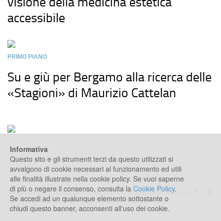
visione della medicina estetica
accessibile
PRIMO PIANO
Su e giù per Bergamo alla ricerca delle
«Stagioni» di Maurizio Cattelan
Informativa
Questo sito e gli strumenti terzi da questo utilizzati si
avvalgono di cookie necessari al funzionamento ed utili
alle finalità illustrate nella cookie policy. Se vuoi saperne
di più o negare il consenso, consulta la
Cookie Policy
.
Bergamo Economia Magazine è un prodotto di Giornale di Bergamo
Se accedi ad un qualunque elemento sottostante o
s.r.l. - P.IVA: 02552140168 - COPYRIGHT ©2017 Giornale di
chiudi questo banner, acconsenti all'uso dei cookie.
Bergamo s.r.l -
Cookie Policy