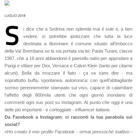
LUGLIO 2018
S
i dice che a Sedrina non splenda mai il sole e, a ben
vedere, si potrebbe ipotizzare che tutta la luce
destinata a illuminare il comune situato all’imbocco
della Val Brembana se la sia portata via lei: Paola Turani, classe
1987, che a 16 anni abbandonò il paesello natìo per approdare a
Parigi e sfilare per Dior, Versace e Calvin Klein (tanto per citarne
alcuni). Bella da mozzare il fiato - ça va sans dire - ma
soprattutto buffa, spontanea, autoironica: con quell’abbagliante
sorriso perennemente stampato sul viso, capace di calamitare
l’affetto degli 800mila utenti che ogni giorno inondano di
commenti ogni suo post su Instagram. Al punto che oggi è una
delle più importanti - e corteggiate - influencer italiane.
Da Facebook a Instagram: ci racconti la tua parabola sui
social?
«Ho creato il mio profilo Facebook - ormai pressoché inattivo -