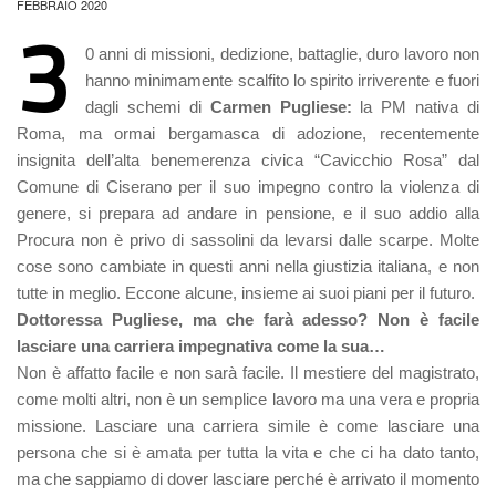
FEBBRAIO 2020
3
0
anni di missioni, dedizione, battaglie, duro lavoro non
hanno minimamente scalfito lo spirito irriverente e fuori
dagli schemi di
Carmen Pugliese:
la PM nativa di
Roma, ma ormai bergamasca di adozione, recentemente
insignita dell’alta benemerenza civica “Cavicchio Rosa” dal
Comune di Ciserano per il suo impegno contro la violenza di
genere, si prepara ad andare in pensione, e il suo addio alla
Procura non è privo di sassolini da levarsi dalle scarpe. Molte
cose sono cambiate in questi anni nella giustizia italiana, e non
tutte in meglio. Eccone alcune, insieme ai suoi piani per il futuro.
Dottoressa Pugliese, ma che farà adesso? Non è facile
lasciare una carriera impegnativa come la sua…
Non è affatto facile e non sarà facile. Il mestiere del magistrato,
come molti altri, non è un semplice lavoro ma una vera e propria
missione. Lasciare una carriera simile è come lasciare una
persona che si è amata per tutta la vita e che ci ha dato tanto,
ma che sappiamo di dover lasciare perché è arrivato il momento