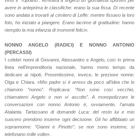
vinsi il “Topolino”. Arrivava a fingersi un giornalista sportivo per
avere in anteprima le classifiche: erano la sua fissa. Di recente
sono andata a trovarli al cimitero di Leffe: mentre fissavo la loro
foto, ho iniziato a piangere. Erano lacrime di gratitudine: hanno
riempito la mia infanzia di momenti felici».
NONNO ANGELO (RADICI) E NONNO ANTONIO
(PERCASSI)
I celebri nonni di Giovanni, Alessandro e Angelo, così in prima
linea nell’imprenditoria nazionale, hanno meno tempo da
dedicare ai nipoti. Presentissime, invece, le preziose nonne:
Olga e Chiara.
«Mio padre si è arreso da poco all’idea che lo
chiamino “nonno”. Replicava: “Non sono così vecchio,
chiamatemi Angelo o non vi ascolto”. A monopolizzare le
conversazioni con nonno Antonio è, ovviamente, l’amata
Atalanta. Tartassano di domande Luca: del resto lui e mio
suocero prendono insieme ogni decisione. Gli ho affibbiato un
soprannome: “Gianni e Pinotto”; se non sono insieme, si
telefonano mille volte».