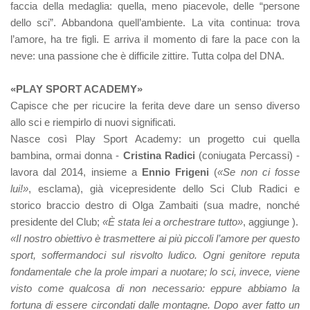
faccia della medaglia: quella, meno piacevole, delle “persone
dello sci”. Abbandona quell’ambiente. La vita continua: trova
l’amore, ha tre figli. E arriva il momento di fare la pace con la
neve: una passione che è difficile zittire. Tutta colpa del DNA.
«PLAY SPORT ACADEMY»
Capisce che per ricucire la ferita deve dare un senso diverso
allo sci e riempirlo di nuovi significati.
Nasce così Play Sport Academy: un progetto cui quella
bambina, ormai donna -
Cristina Radici
(coniugata Percassi) -
lavora dal 2014, insieme a
Ennio Frigeni
(
«Se non ci fosse
lui!»
, esclama), già vicepresidente dello Sci Club Radici e
storico braccio destro di Olga Zambaiti (sua madre, nonché
presidente del Club;
«È stata lei a orchestrare tutto»
, aggiunge ).
«Il nostro obiettivo è trasmettere ai più piccoli l’amore per questo
sport, soffermandoci sul risvolto ludico. Ogni genitore reputa
fondamentale che la prole impari a nuotare; lo sci, invece, viene
visto come qualcosa di non necessario: eppure abbiamo la
fortuna di essere circondati dalle montagne. Dopo aver fatto un