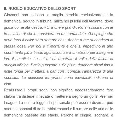
IL RUOLO EDUCATIVO DELLO SPORT
Giovanni non indossa la maglia neroblu esclusivamente la
domenica, seduto in tribuna: milita nei pulcini dell’Atalanta, dove
gioca come ala destra.
«Ora che è grandicello si scontra con le
frecciatine di chi lo considera un raccomandato. Gli spiego che
deve farci il callo: sarà sempre così. Anche a me succedeva la
stessa cosa. Per noi è importante è che si impegnino in uno
sport, tanto più a livello agonistico: sarà un alleato per insegnare
loro il sacrificio. Lo sci mi ha mostrato il volto della fatica: la
sveglia all’alba, il gelo pungente sulle piste, rimanere alzati fino a
notte fonda per mettersi a pari con i compiti, l’amarezza di una
sconfitta. Le delusioni temprano: sono inevitabili, indicano la
via».
Realizzare i propri sogni non significa necessariamente fare
slalom tra distese innevate o mettere a segno un gol in Premier
League. La nostra leggenda personale può essere diversa: può
avere i connotati di tre bambini castani e il rumore delle urla delle
domeniche passate allo stadio. Perché in cinque, sognare, è