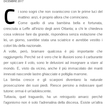
DICEMBRE 2017
C
i sono sogni che non svaniscono con le prime luci del
mattino: anzi, è proprio allora che cominciano.
Come quello di una bambina bella e fortunata,
cresciuta a Leffe all’inizio degli anni Ottanta; a chi le chiedeva
cosa volesse fare da grande, rispondeva senza esitazione che
lei, un giorno, sarebbe stata una sciatrice e avrebbe vestito i
colori blu della nazionale.
A volte, però, bramare qualcosa è più importante che
raggiungerlo. Perché se è vero che le illusioni sono il carburante
per spiccare il volo, sono le delusioni ad insegnare a stare al
mondo. E, visto da vicino, anche il più immacolato dei manti
innevati nasconde lastre ghiacciate e poltiglia marrone.
La bimba cresce e gli scarponi diventano la naturale
prosecuzione dei suoi piedi. Riesce persino a indossare quel
tutone: ormai è un’adolescente.
Tuttavia, quel traguardo, ha un retrogusto amaro: perché
l’agonismo non è solo l’adrenalina della discesa. Esiste un’altra