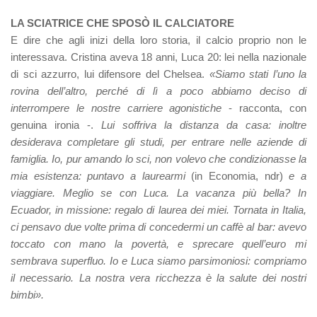
LA SCIATRICE CHE SPOSÒ IL CALCIATORE
E dire che agli inizi della loro storia, il calcio proprio non le
interessava. Cristina aveva 18 anni, Luca 20: lei nella nazionale
di sci azzurro, lui difensore del Chelsea.
«Siamo stati l’uno la
rovina dell’altro, perché di lì a poco abbiamo deciso di
interrompere le nostre carriere agonistiche
- racconta, con
genuina ironia -.
Lui soffriva la distanza da casa: inoltre
desiderava completare gli studi, per entrare nelle aziende di
famiglia. Io, pur amando lo sci, non volevo che condizionasse la
mia esistenza: puntavo a laurearmi
(in Economia, ndr)
e a
viaggiare. Meglio se con Luca. La vacanza più bella? In
Ecuador, in missione: regalo di laurea dei miei. Tornata in Italia,
ci pensavo due volte prima di concedermi un caffè al bar: avevo
toccato con mano la povertà, e sprecare quell’euro mi
sembrava superfluo. Io e Luca siamo parsimoniosi: compriamo
il necessario. La nostra vera ricchezza è la salute dei nostri
bimbi».