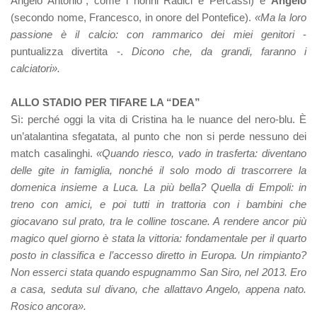
Angelo Antonio”, come i nonni Radici e Percassi) e
Angelo
(secondo nome, Francesco, in onore del Pontefice).
«Ma la loro
passione è il calcio: con rammarico dei miei genitori
-
puntualizza divertita -.
Dicono che, da grandi, faranno i
calciatori».
ALLO STADIO PER TIFARE LA “DEA”
Sì: perché oggi la vita di Cristina ha le nuance del nero-blu. È
un’atalantina sfegatata, al punto che non si perde nessuno dei
match casalinghi.
«Quando riesco, vado in trasferta: diventano
delle gite in famiglia, nonché il solo modo di trascorrere la
domenica insieme a Luca. La più bella? Quella di Empoli: in
treno con amici, e poi tutti in trattoria con i bambini che
giocavano sul prato, tra le colline toscane. A rendere ancor più
magico quel giorno è stata la vittoria: fondamentale per il quarto
posto in classifica e l’accesso diretto in Europa. Un rimpianto?
Non esserci stata quando espugnammo San Siro, nel 2013. Ero
a casa, seduta sul divano, che allattavo Angelo, appena nato.
Rosico ancora».