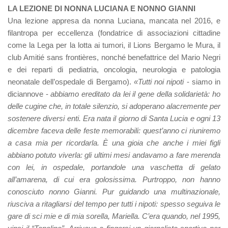
LA LEZIONE DI NONNA LUCIANA E NONNO GIANNI
Una lezione appresa da nonna Luciana, mancata nel 2016, e
filantropa per eccellenza (fondatrice di associazioni cittadine
come la Lega per la lotta ai tumori, il Lions Bergamo le Mura, il
club Amitié sans frontières, nonché benefattrice del Mario Negri
e dei reparti di pediatria, oncologia, neurologia e patologia
neonatale dell’ospedale di Bergamo).
«Tutti noi nipoti
- siamo in
diciannove -
abbiamo ereditato da lei il gene della solidarietà: ho
delle cugine che, in totale silenzio, si adoperano alacremente per
sostenere diversi enti. Era nata il giorno di Santa Lucia e ogni 13
dicembre faceva delle feste memorabili: quest’anno ci riuniremo
a casa mia per ricordarla. È una gioia che anche i miei figli
abbiano potuto viverla: gli ultimi mesi andavamo a fare merenda
con lei, in ospedale, portandole una vaschetta di gelato
all’amarena, di cui era golosissima. Purtroppo, non hanno
conosciuto nonno Gianni. Pur guidando una multinazionale,
riusciva a ritagliarsi del tempo per tutti i nipoti: spesso seguiva le
gare di sci mie e di mia sorella, Mariella. C’era quando, nel 1995,