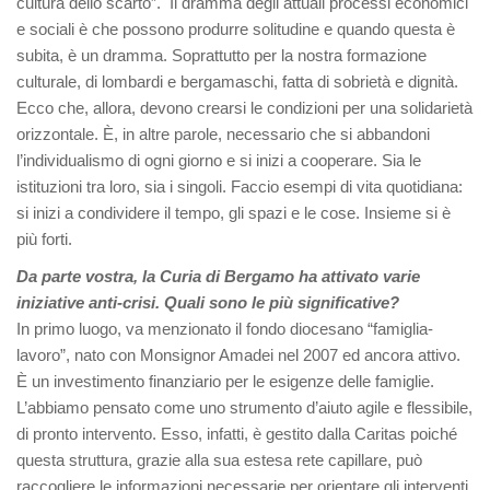
cultura dello scarto”. Il dramma degli attuali processi economici
e sociali è che possono produrre solitudine e quando questa è
subita, è un dramma. Soprattutto per la nostra formazione
culturale, di lombardi e bergamaschi, fatta di sobrietà e dignità.
Ecco che, allora, devono crearsi le condizioni per una solidarietà
orizzontale. È, in altre parole, necessario che si abbandoni
l’individualismo di ogni giorno e si inizi a cooperare. Sia le
istituzioni tra loro, sia i singoli. Faccio esempi di vita quotidiana:
si inizi a condividere il tempo, gli spazi e le cose. Insieme si è
più forti.
Da parte vostra, la Curia di Bergamo ha attivato varie
iniziative anti-crisi. Quali sono le più significative?
In primo luogo, va menzionato il fondo diocesano “famiglia-
lavoro”, nato con Monsignor Amadei nel 2007 ed ancora attivo.
È un investimento finanziario per le esigenze delle famiglie.
L’abbiamo pensato come uno strumento d’aiuto agile e flessibile,
di pronto intervento. Esso, infatti, è gestito dalla Caritas poiché
questa struttura, grazie alla sua estesa rete capillare, può
raccogliere le informazioni necessarie per orientare gli interventi