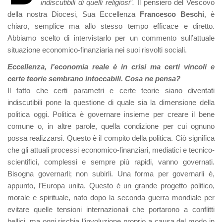
indiscutibili di quelli religiosi”.
Il pensiero del Vescovo
della nostra Diocesi, Sua Eccellenza
Francesco Beschi
, è
chiaro, semplice ma allo stesso tempo efficace e diretto.
Abbiamo scelto di intervistarlo per un commento sull’attuale
situazione economico-finanziaria nei suoi risvolti sociali.
Eccellenza, l’economia reale è in crisi ma certi vincoli e
certe teorie sembrano intoccabili. Cosa ne pensa?
Il fatto che certi parametri e certe teorie siano diventati
indiscutibili pone la questione di quale sia la dimensione della
politica oggi. Politica è governare insieme per creare il bene
comune o, in altre parole, quella condizione per cui ognuno
possa realizzarsi. Questo è il compito della politica. Ciò significa
che gli attuali processi economico-finanziari, mediatici e tecnico-
scientifici, complessi e sempre più rapidi, vanno governati.
Bisogna governarli; non subirli. Una forma per governarli è,
appunto, l’Europa unita. Questo è un grande progetto politico,
morale e spirituale, nato dopo la seconda guerra mondiale per
evitare quelle tensioni internazionali che portarono a conflitti
bellici, ma oggi rischia l’involuzione proprio a causa del modo in