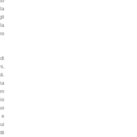
to
lla
li
lla
no
 di
ni,
i.
cia
ben
lio
suo
e e
cui
tti