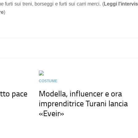
 furti sui treni, borseggi e furti sui carri merci.
(
Leggi l'intervi
re
)
COSTUME
atto pace
Modella, influencer e ora
imprenditrice Turani lancia
«Eveir»