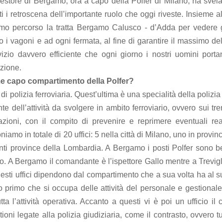
uestore di Bergamo, ora a capo della Polfer di Milano, ha svela
ti i retroscena dell’importante ruolo che oggi riveste. Insieme a
iamo percorso la tratta Bergamo Calusco - d’Adda per vedere g
go i vagoni e ad ogni fermata, al fine di garantire il massimo de
izio davvero efficiente che ogni giorno i nostri uomini porta
zione.
e capo compartimento della Polfer?
 polizia ferroviaria. Quest’ultima è una specialità della polizia
 dell’attività da svolgere in ambito ferroviario, ovvero sui tre
azioni, con il compito di prevenire e reprimere eventuali reat
amo in totale di 20 uffici: 5 nella città di Milano, uno in provin
stanti province della Lombardia. A Bergamo i posti Polfer sono 
glio. A Bergamo il comandante è l’ispettore Gallo mentre a Trevig
 questi uffici dipendono dal compartimento che a sua volta ha al 
icio primo che si occupa delle attività del personale e gestional
ta l’attività operativa. Accanto a questi vi è poi un ufficio il 
ioni legate alla polizia giudiziaria, come il contrasto, ovvero tu