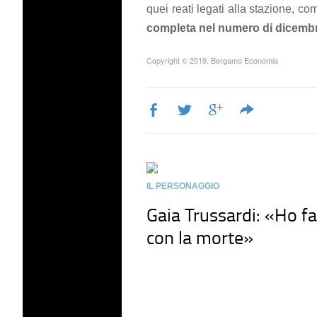
quei reati legati alla stazione, come
completa nel numero di dicemb
Copyright © 2019, Bergamo Economia
IL PERSONAGGIO
Gaia Trussardi: «Ho f
con la morte»