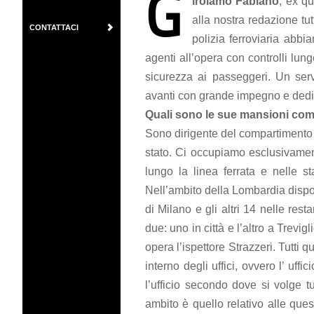
G
irolamo Fabiano
, ex q
alla nostra redazione tut
CONTATTACI
polizia ferroviaria abb
agenti all’opera con controlli lun
sicurezza ai passeggeri. Un serv
avanti con grande impegno e dedi
Quali sono le sue mansioni com
Sono dirigente del compartimento di
stato. Ci occupiamo esclusivamente
lungo la linea ferrata e nelle st
Nell’ambito della Lombardia disponi
di Milano e gli altri 14 nelle re
due: uno in città e l’altro a Trevi
opera l’ispettore Strazzeri. Tutti
interno degli uffici, ovvero l’ uff
l’ufficio secondo dove si volge tut
ambito è quello relativo alle quest