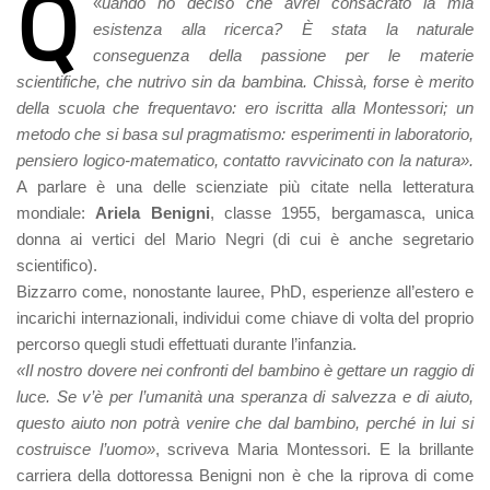
Q
«
uando ho deciso che avrei consacrato la mia
esistenza alla ricerca? È stata la naturale
conseguenza della passione per le materie
scientifiche, che nutrivo sin da bambina. Chissà, forse è merito
della scuola che frequentavo: ero iscritta alla Montessori; un
metodo che si basa sul pragmatismo: esperimenti in laboratorio,
pensiero logico-matematico, contatto ravvicinato con la natura».
A parlare è una delle scienziate più citate nella letteratura
mondiale:
Ariela Benigni
, classe 1955, bergamasca, unica
donna ai vertici del Mario Negri (di cui è anche segretario
scientifico).
Bizzarro come, nonostante lauree, PhD, esperienze all’estero e
incarichi internazionali, individui come chiave di volta del proprio
percorso quegli studi effettuati durante l’infanzia.
«Il nostro dovere nei confronti del bambino è gettare un raggio di
luce. Se v’è per l’umanità una speranza di salvezza e di aiuto,
questo aiuto non potrà venire che dal bambino, perché in lui si
costruisce l’uomo»
, scriveva Maria Montessori. E la brillante
carriera della dottoressa Benigni non è che la riprova di come