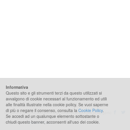
Informativa
Questo sito e gli strumenti terzi da questo utilizzati si
avvalgono di cookie necessari al funzionamento ed utili
alle finalità illustrate nella cookie policy. Se vuoi saperne
di più o negare il consenso, consulta la
Cookie Policy
.
Bergamo Economia Magazine è un prodotto di Giornale di Bergamo
Se accedi ad un qualunque elemento sottostante o
s.r.l. - P.IVA: 02552140168 - COPYRIGHT ©2017 Giornale di
chiudi questo banner, acconsenti all'uso dei cookie.
Bergamo s.r.l -
Cookie Policy