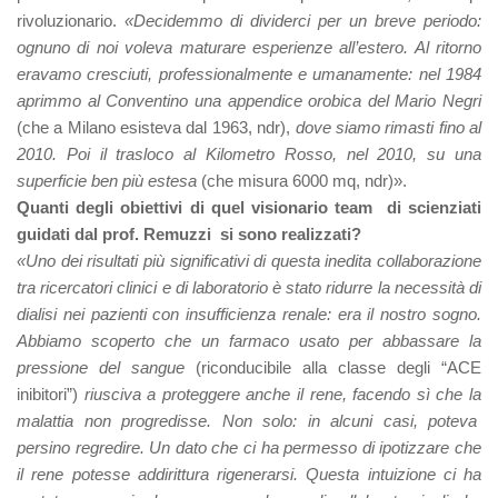
rivoluzionario.
«Decidemmo di dividerci per un breve periodo:
ognuno di noi voleva maturare esperienze all’estero. Al ritorno
eravamo cresciuti, professionalmente e umanamente: nel 1984
aprimmo al Conventino una appendice orobica del Mario Negri
(che a Milano esisteva dal 1963, ndr),
dove siamo rimasti fino al
2010. Poi il trasloco al Kilometro Rosso, nel 2010, su una
superficie ben più estesa
(che misura 6000 mq, ndr)».
Quanti degli obiettivi di quel visionario team di scienziati
guidati dal prof. Remuzzi si sono realizzati?
«Uno dei risultati più significativi di questa inedita collaborazione
tra ricercatori clinici e di laboratorio è stato ridurre la necessità di
dialisi nei pazienti con insufficienza renale: era il nostro sogno.
Abbiamo scoperto che un farmaco usato per abbassare la
pressione del sangue
(riconducibile alla classe degli “ACE
inibitori”)
riusciva a proteggere anche il rene, facendo sì che la
malattia non progredisse. Non solo: in alcuni casi, poteva
persino regredire. Un dato che ci ha permesso di ipotizzare che
il rene potesse addirittura rigenerarsi. Questa intuizione ci ha