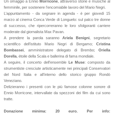
Un omaggio a Ennio
Morricone
, attraverso storie e musiche al
femminile, per sostenere l’encomiabile lavoro del Mario Negri.
L’appuntamento - da segnare in agenda - è per giovedì 15
marzo al cinema Conca Verde di Longuelo: sul palco tre donne
di successo, che ripercorreranno le loro sfolgoranti carriere
moderate dal giornalista Max Pavan.
A prendere la parola saranno
Ariela Benigni
, segretario
scientifico dell’istituto Mario Negri di Bergamo;
Cristina
Bombassei
, amministratore delegato di Brembo;
Oriella
Dorella
, étoile della Scala e ballerina di fama mondiale.
A seguire, il concerto dell’ensemble
Le Muse
: composto da
strumentiste cresciute artisticamente nei principali Conservatori
del Nord Italia e all’interno dello storico gruppo Rondò
Veneziano.
Delizieranno i presenti con le più famose colonne sonore di
Ennio Morricone, intervallate da spezzoni dei film da cui sono
tratte.
Donazione minima: 20 euro. Per info: