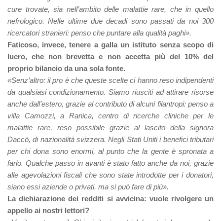
cure trovate, sia nell’ambito delle malattie rare, che in quello
nefrologico. Nelle ultime due decadi sono passati da noi 300
ricercatori stranieri: penso che puntare alla qualità paghi».
Faticoso, invece, tenere a galla un istituto senza scopo di
lucro, che non brevetta e non accetta più del 10% del
proprio bilancio da una sola fonte.
«Senz’altro: il pro è che queste scelte ci hanno reso indipendenti
da qualsiasi condizionamento. Siamo riusciti ad attirare risorse
anche dall’estero, grazie al contributo di alcuni filantropi: penso a
villa Camozzi, a Ranica, centro di ricerche cliniche per le
malattie rare, reso possibile grazie al lascito della signora
Daccò, di nazionalità svizzera. Negli Stati Uniti i benefici tributari
per chi dona sono enormi, al punto che la gente è spronata a
farlo. Qualche passo in avanti è stato fatto anche da noi, grazie
alle agevolazioni fiscali che sono state introdotte per i donatori,
siano essi aziende o privati, ma si può fare di più».
La dichiarazione dei redditi si avvicina: vuole rivolgere un
appello ai nostri lettori?