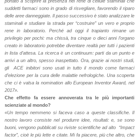
portato a scoprire la presenza nel rene di cellule staminali che
suddetti farmaci sono in grado di risvegliare, favorendo il riparo
delle aree danneggiate. Il passo successivo è stato analizzare le
staminali e studiare la strada per “costruire” un vero e proprio
rene in laboratorio. Perché ad oggi il trapianto rimane un
privilegio per pochi: ma chissà, tra cinque o dieci anni l’organo
creato in laboratorio potrebbe diventare realtà per tutti i pazienti
in lista d’attesa. La ricerca è un continuum: parti da un punto e
arrivi a un altro, spesso inaspettato. Ora, grazie ai nostri studi,
gli ACE inibitori sono usati in tutto il mondo come farmaci
d’elezione per la cura delle malattie nefrologiche. Una scoperta
che ci è valsa la nomination allo European Inventor Award, nel
2017».
Che effetto fa essere annoverata tra le più importanti
scienziate al mondo?
«Un tempo nemmeno si faceva caso a queste classifiche. Il
nostro lavoro consiste nel produrre idee, risultati: e, se sono
buoni, vengono pubblicati su riviste scientifiche ad alto “Impact
factor”, cioè le più lette e citate. Mi fa piacere, più che altro, che