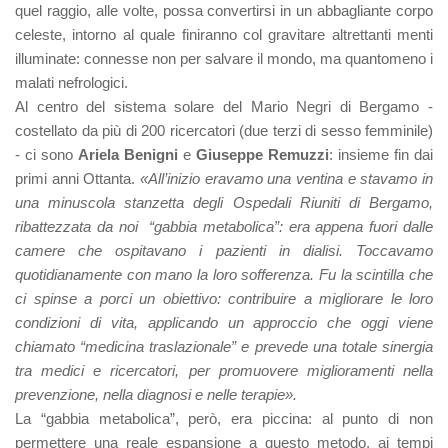
quel raggio, alle volte, possa convertirsi in un abbagliante corpo
celeste, intorno al quale finiranno col gravitare altrettanti menti
illuminate: connesse non per salvare il mondo, ma quantomeno i
malati nefrologici.
Al centro del sistema solare del Mario Negri di Bergamo -
costellato da più di 200 ricercatori (due terzi di sesso femminile)
- ci sono
Ariela Benigni
e
Giuseppe Remuzzi
: insieme fin dai
primi anni Ottanta.
«All’inizio eravamo una ventina e stavamo in
una minuscola stanzetta degli Ospedali Riuniti di Bergamo,
ribattezzata da noi “gabbia metabolica”: era appena fuori dalle
camere che ospitavano i pazienti in dialisi. Toccavamo
quotidianamente con mano la loro sofferenza. Fu la scintilla che
ci spinse a porci un obiettivo: contribuire a migliorare le loro
condizioni di vita, applicando un approccio che oggi viene
chiamato “medicina traslazionale” e prevede una totale sinergia
tra medici e ricercatori, per promuovere miglioramenti nella
prevenzione, nella diagnosi e nelle terapie».
La “gabbia metabolica”, però, era piccina: al punto di non
permettere una reale espansione a questo metodo, ai tempi