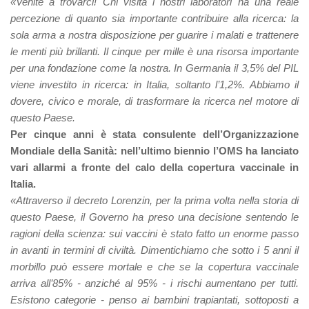
«Venite a trovarci! Chi visita i nostri laboratori ha una reale
percezione di quanto sia importante contribuire alla ricerca: la
sola arma a nostra disposizione per guarire i malati e trattenere
le menti più brillanti. Il cinque per mille è una risorsa importante
per una fondazione come la nostra. In Germania il 3,5% del PIL
viene investito in ricerca: in Italia, soltanto l’1,2%. Abbiamo il
dovere, civico e morale, di trasformare la ricerca nel motore di
questo Paese.
Per cinque anni è stata consulente dell’Organizzazione
Mondiale della Sanità: nell’ultimo biennio l’OMS ha lanciato
vari allarmi a fronte del calo della copertura vaccinale in
Italia.
«Attraverso il decreto Lorenzin, per la prima volta nella storia di
questo Paese, il Governo ha preso una decisione sentendo le
ragioni della scienza: sui vaccini è stato fatto un enorme passo
in avanti in termini di civiltà. Dimentichiamo che sotto i 5 anni il
morbillo può essere mortale e che se la copertura vaccinale
arriva all’85% - anziché al 95% - i rischi aumentano per tutti.
Esistono categorie - penso ai bambini trapiantati, sottoposti a