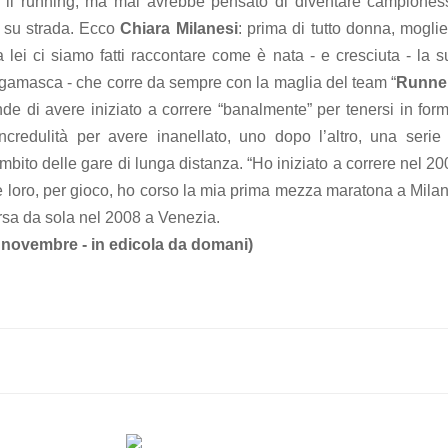
 il running, ma mai avrebbe pensato di diventare campiones
a su strada. Ecco
Chiara Milanesi
: prima di tutto donna, mogli
 lei ci siamo fatti raccontare come è nata - e cresciuta - la s
ergamasca - che corre da sempre con la maglia del team “
Runne
de di avere iniziato a correre “banalmente” per tenersi in form
credulità per avere inanellato, uno dopo l’altro, una serie 
ambito delle gare di lunga distanza. “Ho iniziato a correre nel 2
 loro, per gioco, ho corso la mia prima mezza maratona a Milan
orsa da sola nel 2008 a Venezia.
i novembre - in edicola da domani)