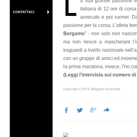
L
a sua grande passione è
italiana di 12 ore di cors
CONTATTACI
avvocato e poi runner. Da
passione per la corsa. L’atleta b
Bergamo
” - non solo non nascon
ma non riesce a mascherare l’in
traguardi a livello nazionale nell’
con un gruppo di amici ed insieme
la prima maratona, invece, l’ho c
(Leggi l'intervista sul numero d
Copyright © 2015, Bergamo Economia