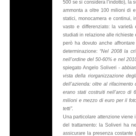
500 se si considera l’indotto), la 
ammonta a oltre 100 milioni di eu
statici, monocamera e continui, i
vasto e differenziato: la varietà 
studiati in relazione alle richies
però ha dovuto anche affrontare 
determinazione:
“Nel 2008 la cri
nell’ordine del 50-60% e nel 201
spiegato Angelo Soliveri -
abbiam
vista della riorganizzazione degl
dell’azienda: oltre al rifaciment
erano stati costruiti nell’arco di
milioni e mezzo di euro per il fo
tetti”.
Una particolare attenzione viene i
del trattamento: la Soliveri ha ne
assicurare la presenza costante (