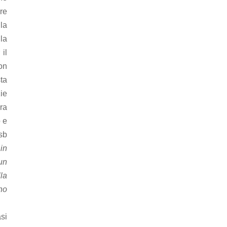
ore
 la
 la
il
con
ta
zie
ura
 e
sb
 in
un
lla
gno
si