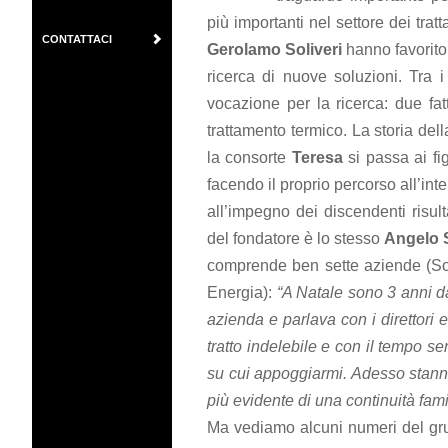
più importanti nel settore dei trat
CONTATTACI
Gerolamo Soliveri
hanno favorito 
ricerca di nuove soluzioni. Tra i 
vocazione per la ricerca: due fat
trattamento termico. La storia de
la consorte
Teresa
si passa ai fi
facendo il proprio percorso all’int
all’impegno dei discendenti risult
del fondatore è lo stesso
Angelo S
comprende ben sette aziende (So
Energia):
“A Natale sono 3 anni da
azienda e parlava con i direttori e 
tratto indelebile e con il tempo 
su cui appoggiarmi. Adesso stanno
più evidente di una continuità fam
Ma vediamo alcuni numeri del gru