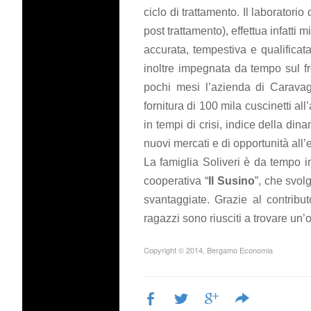
ciclo di trattamento. Il laboratorio 
post trattamento), effettua infatti m
accurata, tempestiva e qualificat
inoltre impegnata da tempo sul fr
pochi mesi l’azienda di Caravagg
fornitura di 100 mila cuscinetti a
in tempi di crisi, indice della din
nuovi mercati e di opportunità all’
La famiglia Soliveri è da tempo i
cooperativa “
Il Susino
”, che svolg
svantaggiate. Grazie al contribut
ragazzi sono riusciti a trovare un
Copyright © 2014, Bergamo Economia