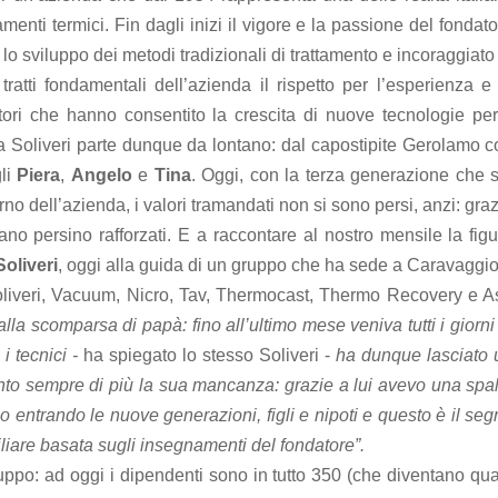
tamenti termici. Fin dagli inizi il vigore e la passione del fondat
lo sviluppo dei metodi tradizionali di trattamento e incoraggiato
tratti fondamentali dell’azienda il rispetto per l’esperienza e
tori che hanno consentito la crescita di nuove tecnologie per 
lla Soliveri parte dunque da lontano: dal capostipite Gerolamo 
gli
Piera
,
Angelo
e
Tina
. Oggi, con la terza generazione che s
erno dell’azienda, i valori tramandati non si sono persi, anzi: gra
ano persino rafforzati. E a raccontare al nostro mensile la fig
oliveri
, oggi alla guida di un gruppo che ha sede a Caravaggio
liveri, Vacuum, Nicro, Tav, Thermocast, Thermo Recovery e A
lla scomparsa di papà: fino all’ultimo mese veniva tutti i giorni
i tecnici -
ha spiegato lo stesso Soliveri -
ha dunque lasciato 
sento sempre di più la sua mancanza: grazie a lui avevo una spa
 entrando le nuove generazioni, figli e nipoti e questo è il se
iliare basata sugli insegnamenti del fondatore”.
ppo: ad oggi i dipendenti sono in tutto 350 (che diventano qua