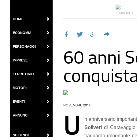
PUBBLICITA'
HOME
ECONOMIA
60 anni So
PERSONAGGI
IMPRESE
conquista
TERRITORIO
MOTORI
EVENTI
NOVEMBRE 2014
U
ANNUNCI
n anniversario important
Soliveri
di Caravaggio h
traguardo importante pe
SU DI NOI