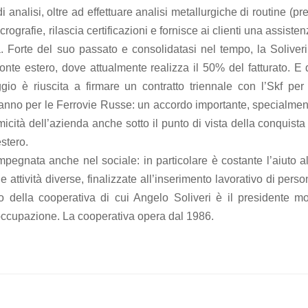
di analisi, oltre ad effettuare analisi metallurgiche di routine (pr
icrografie, rilascia certificazioni e fornisce ai clienti una assiste
a. Forte del suo passato e consolidatasi nel tempo, la Soliveri
onte estero, dove attualmente realizza il 50% del fatturato. E 
io è riuscita a firmare un contratto triennale con l’Skf per 
ll’anno per le Ferrovie Russe: un accordo importante, specialme
amicità dell’azienda anche sotto il punto di vista della conquista
estero.
mpegnata anche nel sociale: in particolare è costante l’aiuto a
e attività diverse, finalizzate all’inserimento lavorativo di pers
o della cooperativa di cui Angelo Soliveri è il presidente mol
’occupazione. La cooperativa opera dal 1986.