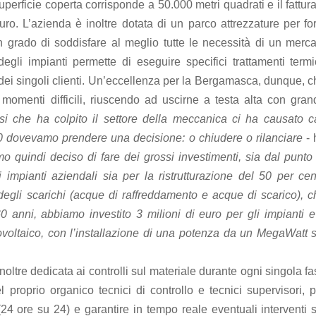
superficie coperta corrisponde a 50.000 metri quadrati e il fattur
ro. L’azienda è inoltre dotata di un parco attrezzature per for
n grado di soddisfare al meglio tutte le necessità di un merca
degli impianti permette di eseguire specifici trattamenti termi
te dei singoli clienti. Un’eccellenza per la Bergamasca, dunque, 
momenti difficili, riuscendo ad uscirne a testa alta con gran
si che ha colpito il settore della meccanica ci ha causato ca
0 dovevamo prendere una decisione: o chiudere o rilanciare
-
o quindi deciso di fare dei grossi investimenti, sia dal punto 
i impianti aziendali sia per la ristrutturazione del 50 per cen
o degli scarichi (acque di raffreddamento e acque di scarico), 
 60 anni, abbiamo investito 3 milioni di euro per gli impianti 
tovoltaico, con l’installazione di una potenza da un MegaWatt s
noltre dedicata ai controlli sul materiale durante ogni singola f
l proprio organico tecnici di controllo e tecnici supervisori, 
24 ore su 24) e garantire in tempo reale eventuali interventi s