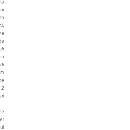
ato
ni
to
ci,
che
de
li
 ha
di
to
che
e 2
ui
ase
per
ul