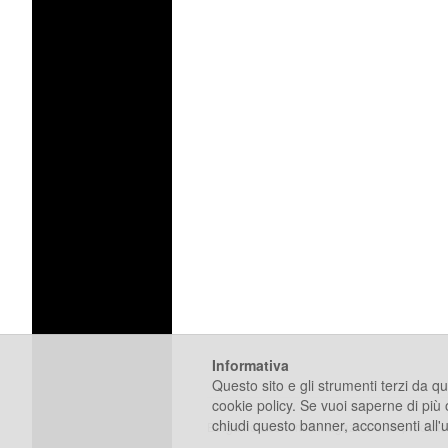
Informativa
Questo sito e gli strumenti terzi da que
cookie policy. Se vuoi saperne di più
chiudi questo banner, acconsenti all'
Bergamo Economia Magazine è un prodotto d